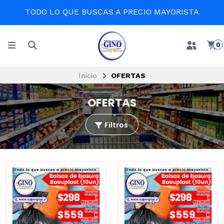
O MAYORISTA
EN LA COMODIDAD DE T
0
Inicio
OFERTAS
OFERTAS
Filtros