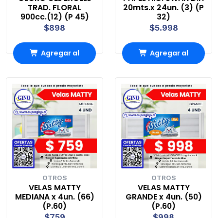
TRAD. FLORAL
20mts.x 24un. (3) (P
900cc.(12) (P 45)
32)
$898
$5.998
Agregar al
Agregar al
Carro
Carro
OTROS
OTROS
VELAS MATTY
VELAS MATTY
MEDIANA x 4un. (66)
GRANDE x 4un. (50)
(P.60)
(P.60)
$759
$998