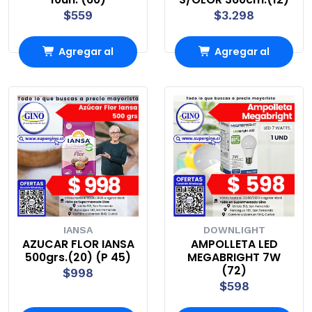
$559
$3.298
Agregar al
Agregar al
Carro
Carro
IANSA
DOWNLIGHT
AZUCAR FLOR IANSA
AMPOLLETA LED
500grs.(20) (P 45)
MEGABRIGHT 7W
(72)
$998
$598