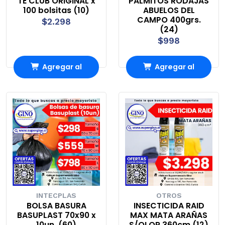
TE CLUB ORIGINAL x
PALMITOS RODAJAS
100 bolsitas (10)
ABUELOS DEL
CAMPO 400grs.
$2.298
(24)
$998
Agregar al
Agregar al
Carro
Carro
INTECPLAS
OTROS
BOLSA BASURA
INSECTICIDA RAID
BASUPLAST 70x90 x
MAX MATA ARAÑAS
10un. (60)
S/OLOR 360cm.(12)