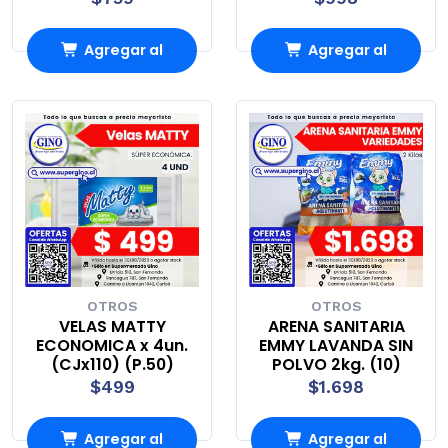
Agregar al
Agregar al
Carro
Carro
OTROS
OTROS
VELAS MATTY
ARENA SANITARIA
ECONOMICA x 4un.
EMMY LAVANDA SIN
(CJx110) (P.50)
POLVO 2kg. (10)
$499
$1.698
Agregar al
Agregar al