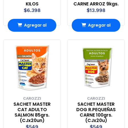
KILOS
CARNE ARROZ 9kgs.
$6.398
$13.998
Agregar al
Agregar al
Carro
Carro
CAROZZI
CAROZZI
SACHET MASTER
SACHET MASTER
CAT ADULTO
DOG R.PEQUEÑAS
SALMON 85grs.
CARNE 100grs.
(CJx20un)
(CJx20u)
$549
$549