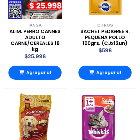
IANSA
OTROS
ALIM. PERRO CANNES
SACHET PEDIGREE R.
ADULTO
PEQUEÑA POLLO
CARNE/CEREALES 18
100grs. (CJx12un)
kg
$598
$25.998
Agregar al
Agregar al
Carro
Carro