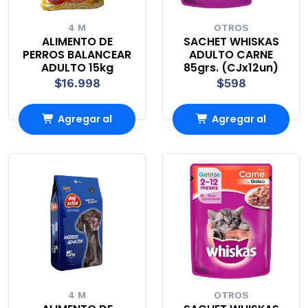
4 M
OTROS
ALIMENTO DE
SACHET WHISKAS
PERROS BALANCEAR
ADULTO CARNE
ADULTO 15kg
85grs. (CJx12un)
$16.998
$598
Agregar al
Agregar al
Carro
Carro
4 M
OTROS