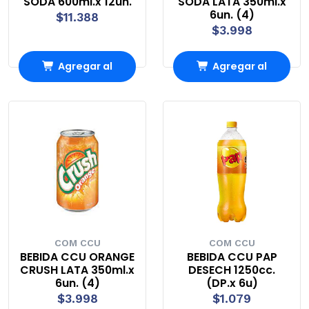
SODA 600ml.x 12un.
SODA LATA 350ml.x
6un. (4)
$11.388
$3.998
Agregar al
Agregar al
Carro
Carro
COM CCU
COM CCU
BEBIDA CCU ORANGE
BEBIDA CCU PAP
CRUSH LATA 350ml.x
DESECH 1250cc.
6un. (4)
(DP.x 6u)
$3.998
$1.079