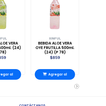
NFUL
XINFUL
ALOE VERA
BEBIDA ALOE VERA
500ml. (24)
OYE FRUTILLA 500ml.
78)
(24) (P 78)
859
$859
egar al
Agregar al
rro
Carro
CONTÁCTANOS