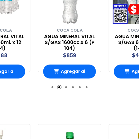
 COLA
COCA COLA
COCA
RAL VITAL
AGUA MINERAL VITAL
AGUA MIN
0ml. x 12
S/GAS 1600cc.x 6 (P
S/GAS 60
44)
104)
(1
188
$859
$4
gar al
Agregar al
Agr
rro
Carro
Ca