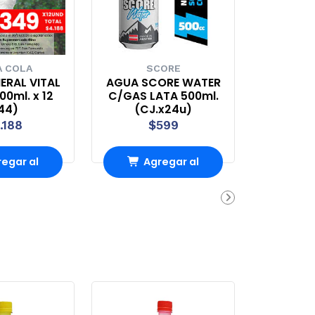
 COLA
SCORE
ERAL VITAL
AGUA SCORE WATER
0ml. x 12
C/GAS LATA 500ml.
44)
(CJ.x24u)
.188
$599
egar al
Agregar al
rro
Carro