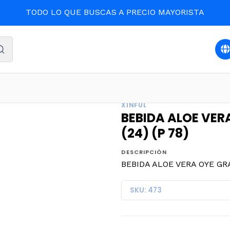
TODO LO QUE BUSCAS A PRECIO MAYORISTA
BIDAS Y LICORES
BEBIDA ALOE VERA OYE GRANADA 500ml. 
XINFUL
BEBIDA ALOE VER
(24) (P 78)
DESCRIPCIÓN
BEBIDA ALOE VERA OYE GRA
SKU: 473