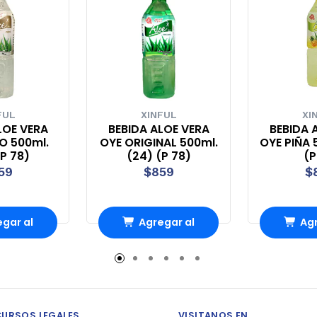
FUL
XINFUL
XI
LOE VERA
BEBIDA ALOE VERA
BEBIDA 
O 500ml.
OYE ORIGINAL 500ml.
OYE PIÑA 
(P 78)
(24) (P 78)
(P
59
$859
$
gar al
Agregar al
Agr
rro
Carro
Ca
CURSOS LEGALES
VISITANOS EN