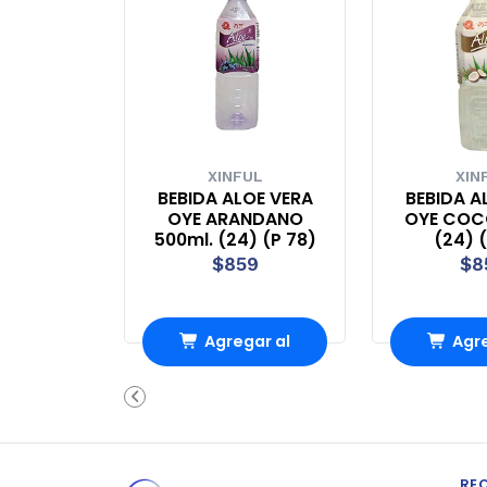
XINFUL
XIN
BEBIDA ALOE VERA
BEBIDA A
OYE ARANDANO
OYE COC
500ml. (24) (P 78)
(24) 
$859
$8
Agregar al
Agre
Carro
Ca
RE