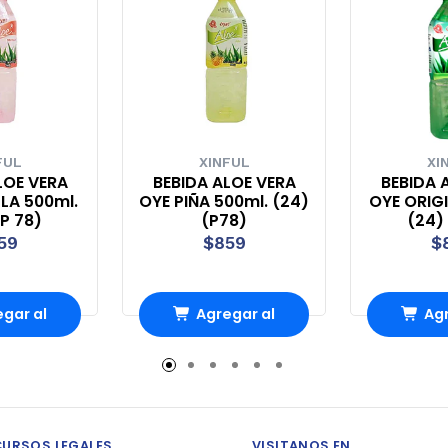
FUL
XINFUL
XI
LOE VERA
BEBIDA ALOE VERA
BEBIDA 
LLA 500ml.
OYE PIÑA 500ml. (24)
OYE ORIGI
(P 78)
(P78)
(24) 
59
$859
$
gar al
Agregar al
Agr
rro
Carro
Ca
CURSOS LEGALES
VISITANOS EN