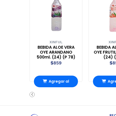
XINFUL
XIN
BEBIDA ALOE VERA
BEBIDA A
OYE ARANDANO
OYE FRUTI
500ml. (24) (P 78)
(24) 
$859
$8
Agregar al
Agre
Carro
Ca
RE