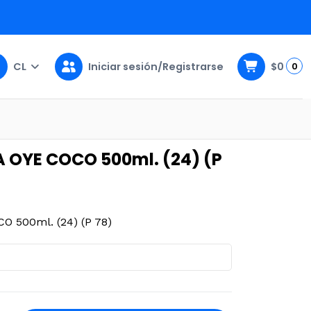
EN LA CO
CL
Iniciar sesión/Registrarse
$0
0
4) (P 78)
A OYE COCO 500ml. (24) (P
 500ml. (24) (P 78)