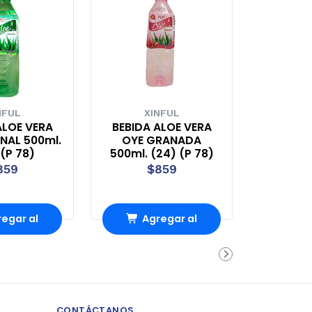
NFUL
XINFUL
ALOE VERA
BEBIDA ALOE VERA
NAL 500ml.
OYE GRANADA
(P 78)
500ml. (24) (P 78)
859
$859
egar al
Agregar al
rro
Carro
CONTÁCTANOS