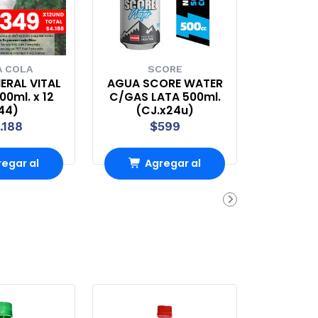
 COLA
SCORE
ERAL VITAL
AGUA SCORE WATER
0ml. x 12
C/GAS LATA 500ml.
44)
(CJ.x24u)
.188
$599
egar al
Agregar al
rro
Carro