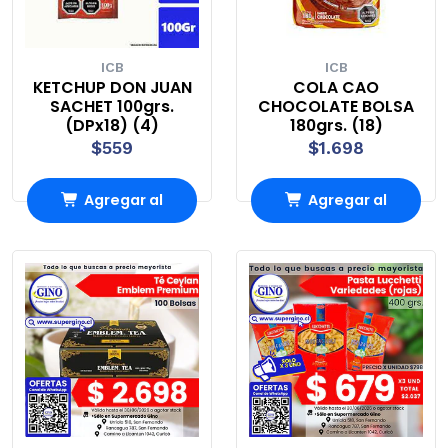
ICB
ICB
KETCHUP DON JUAN
COLA CAO
SACHET 100grs.
CHOCOLATE BOLSA
(DPx18) (4)
180grs. (18)
$559
$1.698
Agregar al
Agregar al
Carro
Carro