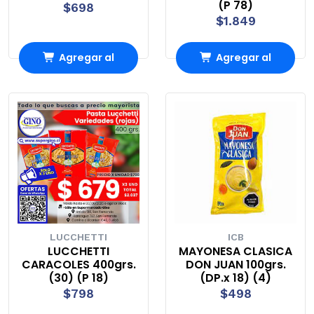
(P 78)
$698
$1.849
Agregar al
Agregar al
Carro
Carro
LUCCHETTI
ICB
LUCCHETTI
MAYONESA CLASICA
CARACOLES 400grs.
DON JUAN 100grs.
(30) (P 18)
(DP.x 18) (4)
$798
$498