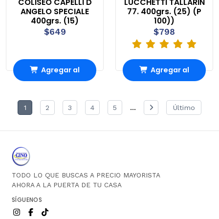
COLISEO CAPELLI D
LUCCHETTI TALLARIN
ANGELO SPECIALE
77. 400grs. (25) (P
400grs. (15)
100))
$649
$798
Agregar al
Agregar al
Carro
Carro
...
1
2
3
4
5
Último
TODO LO QUE BUSCAS A PRECIO MAYORISTA
AHORA A LA PUERTA DE TU CASA
SÍGUENOS