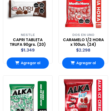
NESTLE
DOS EN UNO
CAPRI TABLETA
CARAMELO 1/2 HORA
TRUFA 90grs. (20)
x 100un. (24)
$1.349
$2.298
Agregar al
Agregar al
Carro
Carro