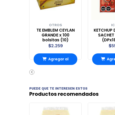
OTROS
IC
TE EMBLEM CEYLAN
KETCHUP 
GRANDE x 100
SACHET 
bolsitas (10)
(DPx1
$2.259
$5
Agregar al
Agre
Carro
Ca
PUEDE QUE TE INTERESEN ESTOS
Productos recomendados