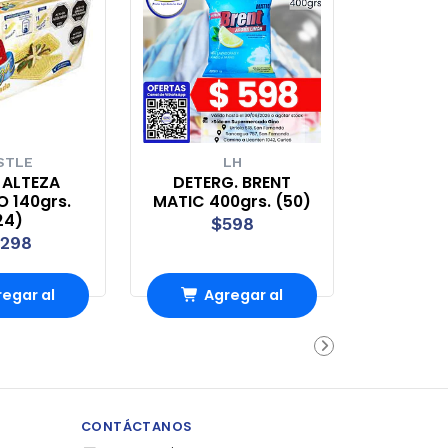
STLE
LH
 ALTEZA
DETERG. BRENT
 140grs.
MATIC 400grs. (50)
24)
$598
.298
egar al
Agregar al
rro
Carro
CONTÁCTANOS