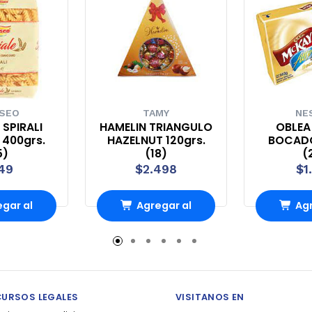
ISEO
TAMY
NE
 SPIRALI
HAMELIN TRIANGULO
OBLEA
 400grs.
HAZELNUT 120grs.
BOCADO
5)
(18)
(
49
$2.498
$1
gar al
Agregar al
Agr
rro
Carro
Ca
CURSOS LEGALES
VISITANOS EN