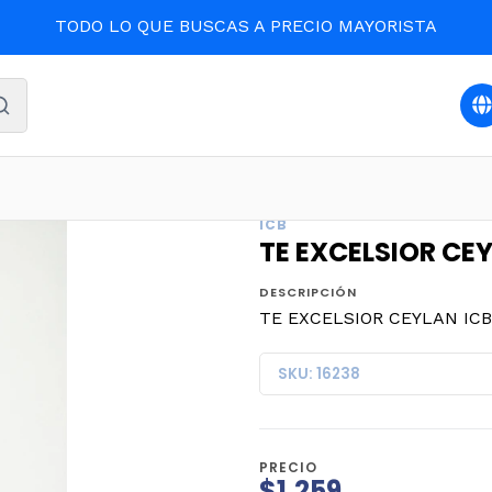
TODO LO QUE BUSCAS A PRECIO MAYORISTA
Inicio
DESPENSA
TE EXCELSIOR CEYLAN ICB 125grs. (40
ICB
TE EXCELSIOR CEY
DESCRIPCIÓN
TE EXCELSIOR CEYLAN ICB 1
SKU: 16238
PRECIO
$1.259