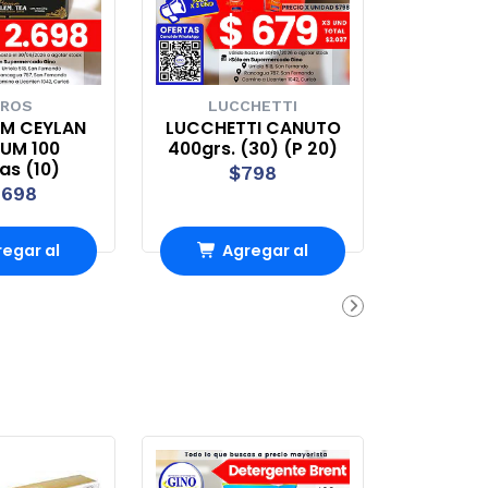
ROS
LUCCHETTI
EM CEYLAN
LUCCHETTI CANUTO
UM 100
400grs. (30) (P 20)
tas (10)
$798
.698
egar al
Agregar al
rro
Carro