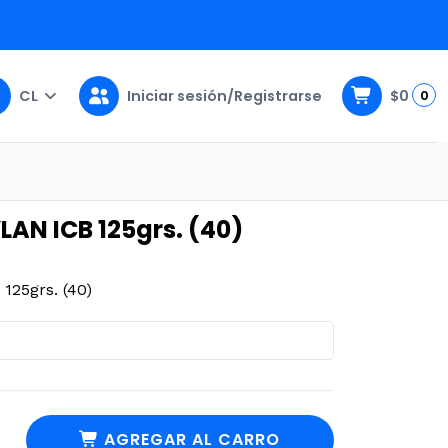
CL
Iniciar sesión/Registrarse
$0
0
)
LAN ICB 125grs. (40)
25grs. (40)
AGREGAR AL CARRO