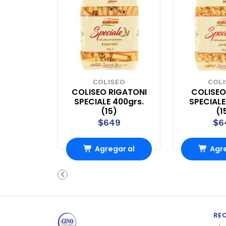
COLISEO
COL
COLISEO RIGATONI
COLISEO
SPECIALE 400grs.
SPECIALE
(15)
(1
$649
$6
Agregar al
Agre
Carro
Ca
RE