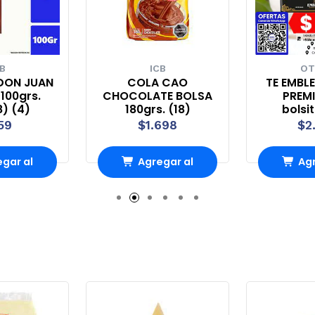
B
ICB
OT
DON JUAN
COLA CAO
TE EMBL
100grs.
CHOCOLATE BOLSA
PREMI
8) (4)
180grs. (18)
bolsi
59
$1.698
$2
gar al
Agregar al
Agr
rro
Carro
Ca