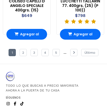
COLISEO CAPELLI D
LUCCHETTI TALLARIN
ANGELO SPECIALE
77. 400grs. (25) (P
400grs. (15)
100))
$649
$798
Agregar al
Agregar al
carrito
carrito
...
1
2
3
4
5
Último
TODO LO QUE BUSCAS A PRECIO MAYORISTA
AHORA A LA PUERTA DE TU CASA
SÍGUENOS