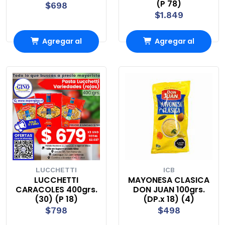
(P 78)
$698
$1.849
Agregar al
Agregar al
carrito
carrito
LUCCHETTI
ICB
LUCCHETTI
MAYONESA CLASICA
CARACOLES 400grs.
DON JUAN 100grs.
(30) (P 18)
(DP.x 18) (4)
$798
$498