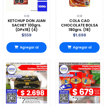
ICB
ICB
KETCHUP DON JUAN
COLA CAO
SACHET 100grs.
CHOCOLATE BOLSA
(DPx18) (4)
180grs. (18)
$559
$1.698
Agregar al
Agregar al
carrito
carrito