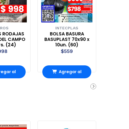
ROS
INTECPLAS
S RODAJAS
BOLSA BASURA
DEL CAMPO
BASUPLAST 70x90 x
s. (24)
10un. (60)
998
$559
egar al
Agregar al
rro
Carro