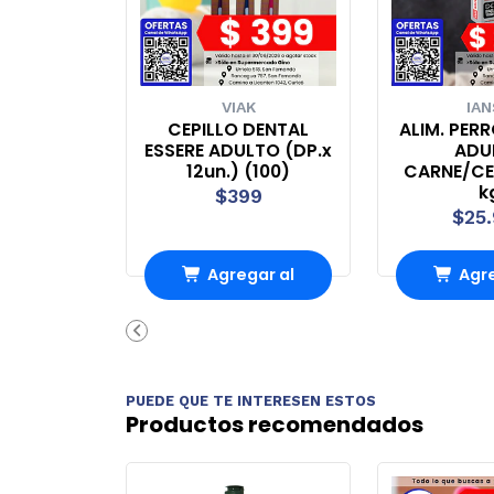
VIAK
IA
CEPILLO DENTAL
ALIM. PER
ESSERE ADULTO (DP.x
ADU
12un.) (100)
CARNE/CE
k
$399
$25
Agregar al
Agre
Carro
Ca
PUEDE QUE TE INTERESEN ESTOS
Productos recomendados