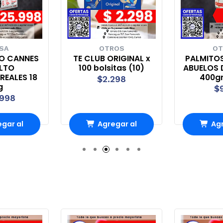
NSA
OTROS
OT
RO CANNES
TE CLUB ORIGINAL x
PALMITO
LTO
100 bolsitas (10)
ABUELOS 
REALES 18
400gr
$2.298
g
$
.998
gar al
Agregar al
Agr
rro
Carro
Ca