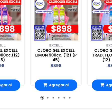
ELL
EXCELL
EX
L EXCELL
CLORO GEL EXCELL
CLORO G
00cc.(12)
LIMON 900cc. (12) (P
TRAD. FLO
45)
45)
(12)
98
$898
$
gar al
Agregar al
Agr
rro
Carro
Ca