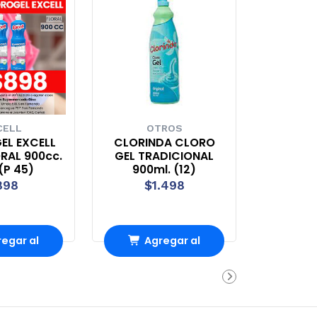
CELL
OTROS
EL EXCELL
CLORINDA CLORO
RAL 900cc.
GEL TRADICIONAL
 (P 45)
900ml. (12)
898
$1.498
egar al
Agregar al
rro
Carro