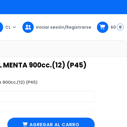
CL
Iniciar sesión/Registrarse
$0
0
cc.(12) (P45)
L MENTA 900cc.(12) (P45)
00cc.(12) (P45)
AGREGAR AL CARRO