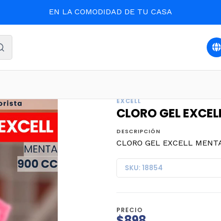
EL SUPERMERCADO 100% HUASO
TAS
Oferta y destacados
CLORO GEL EXCELL MENTA 900
EXCELL
CLORO GEL EXCEL
DESCRIPCIÓN
CLORO GEL EXCELL MENTA 9
SKU: 18854
PRECIO
$898