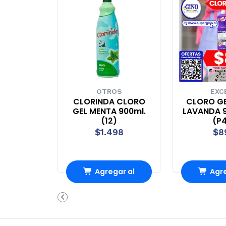
OTROS
EXC
CLORINDA CLORO
CLORO GE
GEL MENTA 900ml.
LAVANDA 9
(12)
(P
$1.498
$8
Agregar al
Agre
Carro
Ca