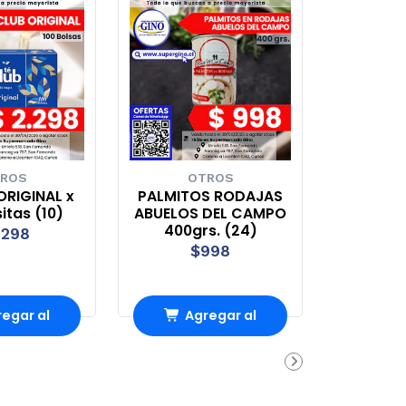
ROS
OTROS
ORIGINAL x
PALMITOS RODAJAS
sitas (10)
ABUELOS DEL CAMPO
400grs. (24)
.298
$998
egar al
Agregar al
rro
Carro