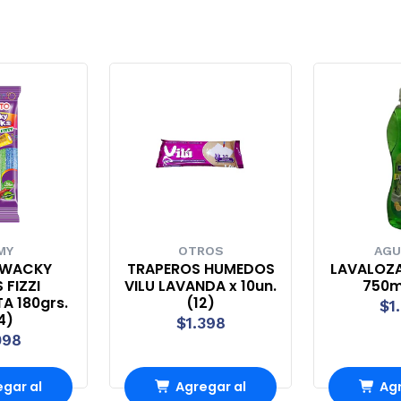
MY
OTROS
AGU
 WACKY
TRAPEROS HUMEDOS
LAVALOZ
 FIZZI
VILU LAVANDA x 10un.
750ml
A 180grs.
(12)
$1
4)
$1.398
098
gar al
Agregar al
Agr