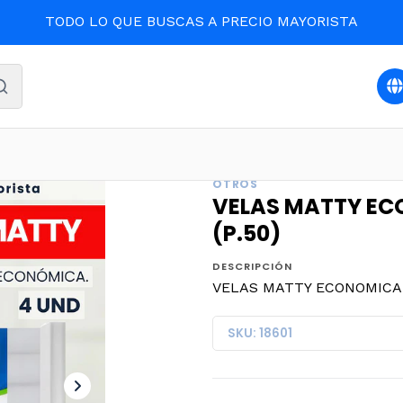
TODO LO QUE BUSCAS A PRECIO MAYORISTA
AS
Oferta y destacados
VELAS MATTY ECONOMICA x 4un. 
OTROS
VELAS MATTY ECO
(P.50)
DESCRIPCIÓN
VELAS MATTY ECONOMICA x 
SKU: 18601