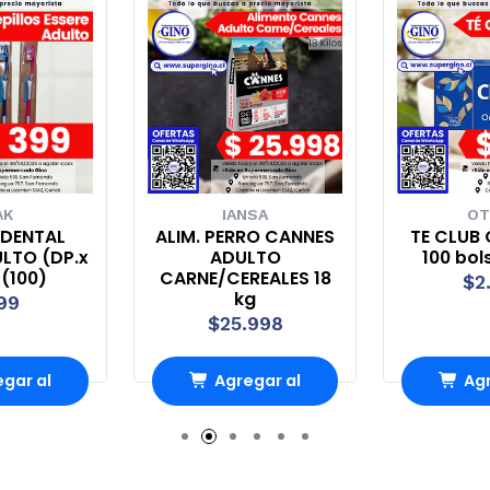
AK
IANSA
OT
 DENTAL
ALIM. PERRO CANNES
TE CLUB 
ULTO (DP.x
ADULTO
100 bol
 (100)
CARNE/CEREALES 18
$2
kg
99
$25.998
gar al
Agregar al
Agr
rro
Carro
Ca