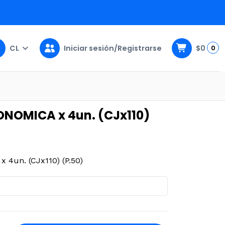
CL
Iniciar sesión/Registrarse
$0
0
(CJx110) (P.50)
NOMICA x 4un. (CJx110)
4un. (CJx110) (P.50)