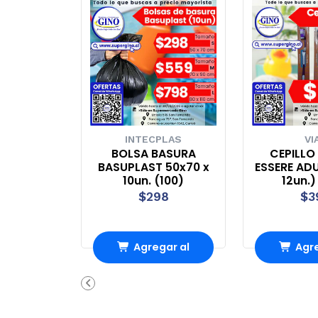
INTECPLAS
VI
BOLSA BASURA
CEPILLO
BASUPLAST 50x70 x
ESSERE AD
10un. (100)
12un.)
$298
$3
Agregar al
Agre
Carro
Ca