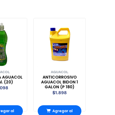
ACOL
AGUACOL
A AGUACOL
ANTICORROSIVO
. (20)
AGUACOL BIDON 1
GALON (P 180)
.098
$1.898
egar al
Agregar al