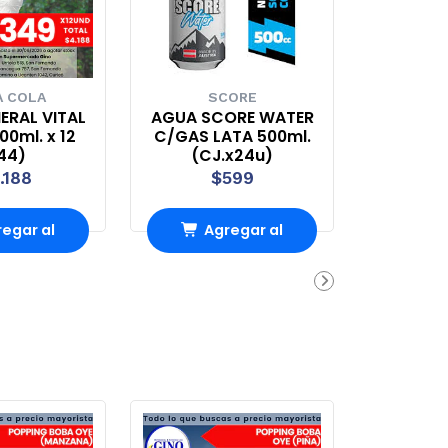
 COLA
SCORE
ERAL VITAL
AGUA SCORE WATER
0ml. x 12
C/GAS LATA 500ml.
44)
(CJ.x24u)
.188
$599
egar al
Agregar al
rro
Carro