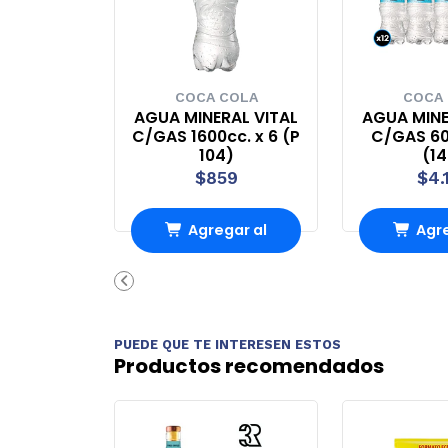
COCA COLA
COCA
AGUA MINERAL VITAL
AGUA MINE
C/GAS 1600cc. x 6 (P
C/GAS 60
104)
(1
$859
$4.
Agregar al
Agre
Carro
Ca
PUEDE QUE TE INTERESEN ESTOS
Productos recomendados