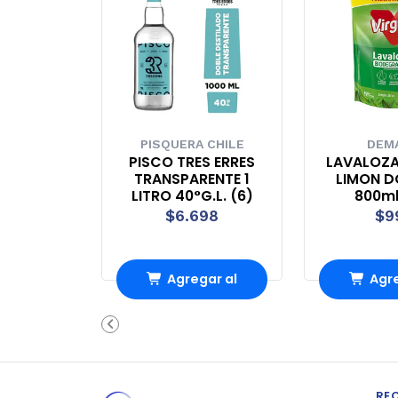
PISQUERA CHILE
DEM
PISCO TRES ERRES
LAVALOZA
TRANSPARENTE 1
LIMON 
LITRO 40°G.L. (6)
800ml
$6.698
$9
Agregar al
Agre
Carro
Ca
RE