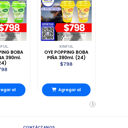
NFUL
XINFUL
PING BOBA
OYE POPPING BOBA
A 390ml.
PIÑA 390ml. (24)
24)
$798
798
egar al
Agregar al
rro
Carro
CONTÁCTANOS