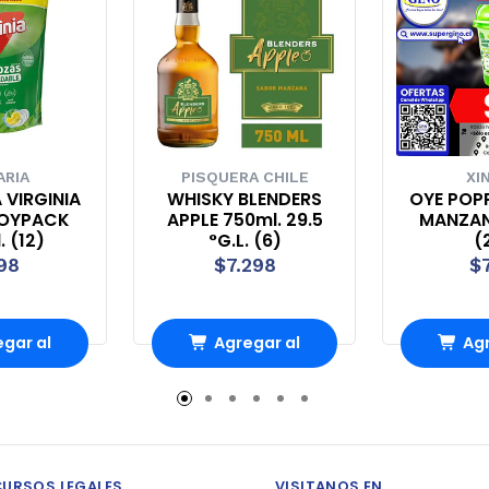
ARIA
PISQUERA CHILE
XI
 VIRGINIA
WHISKY BLENDERS
OYE POP
DOYPACK
APPLE 750ml. 29.5
MANZAN
. (12)
°G.L. (6)
(
98
$7.298
$
gar al
Agregar al
Agr
rro
Carro
Ca
CURSOS LEGALES
VISITANOS EN