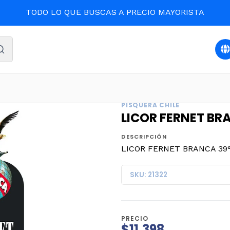
TODO LO QUE BUSCAS A PRECIO MAYORISTA
BEBIDAS Y LICORES
LICOR FERNET BRANCA 39° G.L. 750m
PISQUERA CHILE
LICOR FERNET BRA
DESCRIPCIÓN
LICOR FERNET BRANCA 39° G
SKU: 21322
PRECIO
$11.398