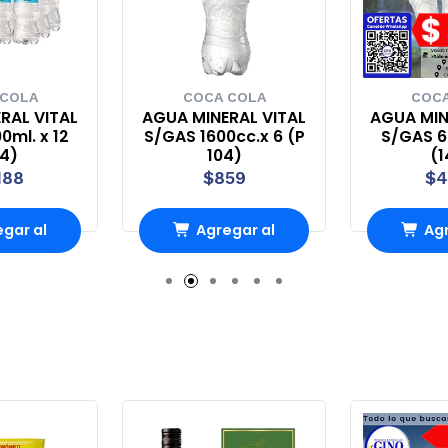
 COLA
COCA COLA
COCA
RAL VITAL
AGUA MINERAL VITAL
AGUA MIN
0ml. x 12
S/GAS 1600cc.x 6 (P
S/GAS 60
44)
104)
(1
188
$859
$4
gar al
Agregar al
Agr
rro
Carro
Ca