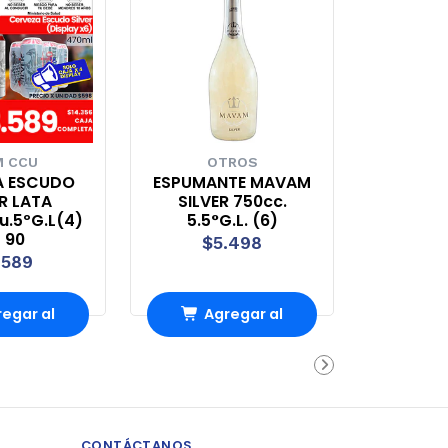
 CCU
OTROS
A ESCUDO
ESPUMANTE MAVAM
R LATA
SILVER 750cc.
u.5ºG.L(4)
5.5°G.L. (6)
 90
$5.498
.589
egar al
Agregar al
rro
Carro
CONTÁCTANOS