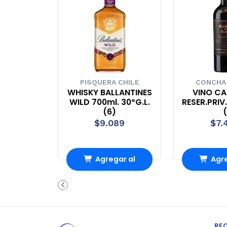
PISQUERA CHILE
CONCHA
WHISKY BALLANTINES
VINO CA
WILD 700ml. 30ºG.L.
RESER.PRIV
(6)
(
$9.089
$7.
Agregar al
Agre
Carro
Ca
RE