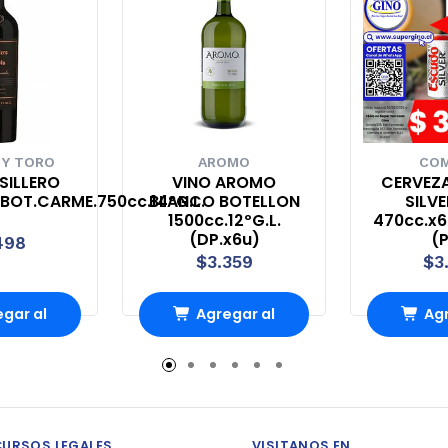
 Y TORO
AROMO
COM
SILLERO
VINO AROMO
CERVEZ
.BOT.CARME.750cc.14°G.L.
BLANCO BOTELLON
SILVE
1500cc.12ºG.L.
470cc.x6
(DP.x6u)
(P
498
$3.359
$3
gar al
Agregar al
Agr
rro
Carro
Ca
CURSOS LEGALES
VISITANOS EN