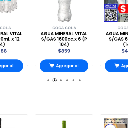
 COLA
COCA COLA
COCA
RAL VITAL
AGUA MINERAL VITAL
AGUA MIN
0ml. x 12
S/GAS 1600cc.x 6 (P
S/GAS 60
44)
104)
(1
188
$859
$4
gar al
Agregar al
Agr
rro
Carro
Ca