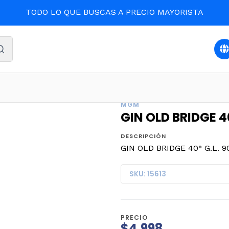
TODO LO QUE BUSCAS A PRECIO MAYORISTA
io
BEBIDAS Y LICORES
GIN OLD BRIDGE 40° G.L. 900ml.
MGM
GIN OLD BRIDGE 40
DESCRIPCIÓN
GIN OLD BRIDGE 40° G.L. 90
SKU: 15613
PRECIO
$4.998