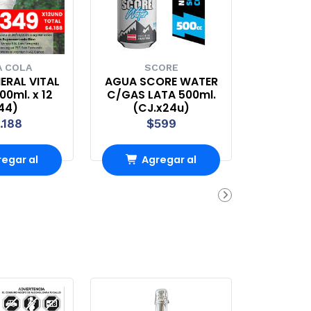
 COLA
SCORE
ERAL VITAL
AGUA SCORE WATER
0ml. x 12
C/GAS LATA 500ml.
44)
(CJ.x24u)
.188
$599
egar al
Agregar al
rro
Carro