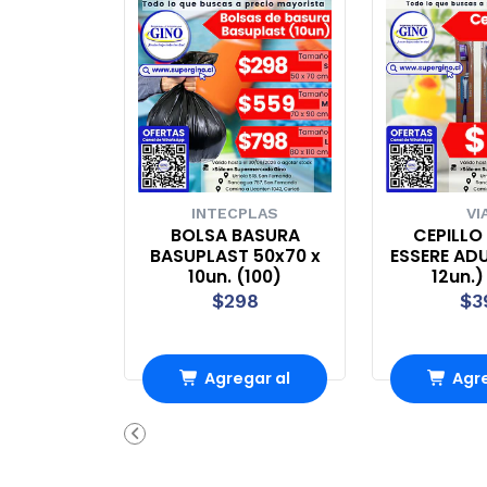
INTECPLAS
VI
BOLSA BASURA
CEPILLO
BASUPLAST 50x70 x
ESSERE AD
10un. (100)
12un.)
$298
$3
Agregar al
Agre
Carro
Ca