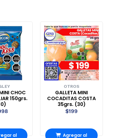
GLEY
OTROS
MINI CHOC
GALLETA MINI
IAR 150grs.
COCADITAS COSTA
10)
35grs. (30)
998
$199
egar al
Agregar al