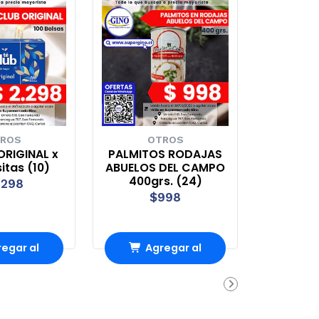
ROS
OTROS
ORIGINAL x
PALMITOS RODAJAS
sitas (10)
ABUELOS DEL CAMPO
400grs. (24)
.298
$998
egar al
Agregar al
rro
Carro