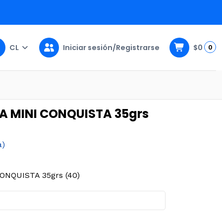
CL
Iniciar sesión/Registrarse
$0
0
STA 35grs (40)
A MINI CONQUISTA 35grs
a)
NQUISTA 35grs (40)