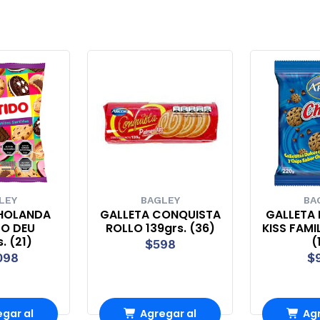
LEY
BAGLEY
BA
 HOLANDA
GALLETA CONQUISTA
GALLETA 
DO DEU
ROLLO 139grs. (36)
KISS FAMIL
. (21)
(
$598
098
$
gar al
Agregar al
Agr