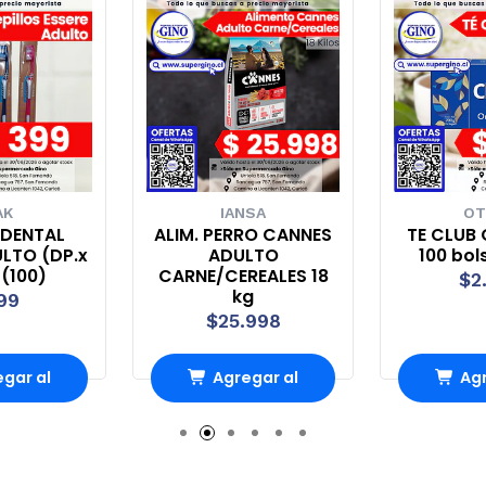
AK
IANSA
OT
 DENTAL
ALIM. PERRO CANNES
TE CLUB 
ULTO (DP.x
ADULTO
100 bol
 (100)
CARNE/CEREALES 18
$2
kg
99
$25.998
gar al
Agregar al
Agr
rro
Carro
Ca