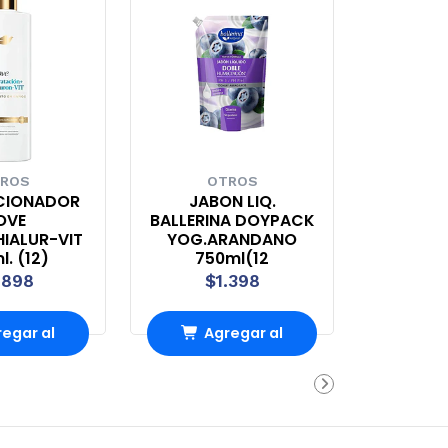
ROS
OTROS
CIONADOR
JABON LIQ.
OVE
BALLERINA DOYPACK
IALUR-VIT
YOG.ARANDANO
. (12)
750ml(12
.898
$1.398
egar al
Agregar al
rro
Carro