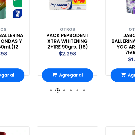
ROS
OTROS
OT
BALLERINA
PACK PEPSODENT
JABO
 ONDAS Y
XTRA WHITENING
BALLERIN
50ml.(12
2+1RE 90grs. (18)
YOG.A
750
398
$2.298
$1
gar al
Agregar al
Agr
rro
Carro
Ca