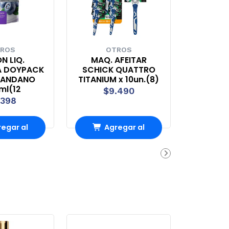
ROS
OTROS
N LIQ.
MAQ. AFEITAR
A DOYPACK
SCHICK QUATTRO
RANDANO
TITANIUM x 10un.(8)
ml(12
$9.490
.398
egar al
Agregar al
rro
Carro