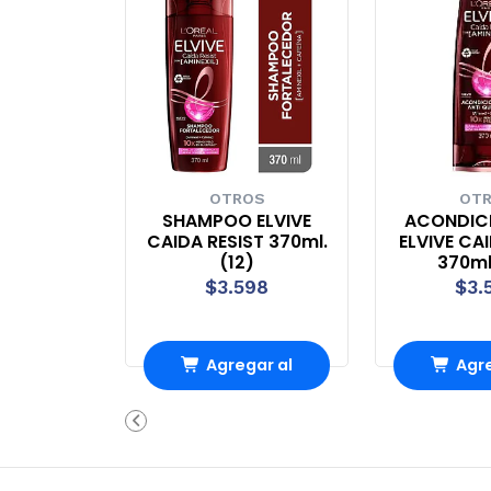
OTROS
OT
SHAMPOO ELVIVE
ACONDIC
CAIDA RESIST 370ml.
ELVIVE CA
(12)
370ml
$3.598
$3.
Agregar al
Agre
Carro
Ca