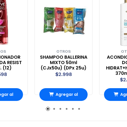
ROS
OTROS
OT
IONADOR
SHAMPOO BALLERINA
ACONDI
IDA RESIST
MIXTO 50ml
D
. (12)
(CJx50u) (DPx 25u)
HIDRAT+H
370ml
598
$2.998
$2
gar al
Agregar al
Agr
rro
Carro
Ca