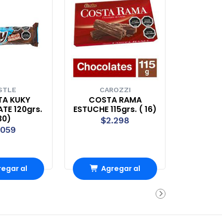
STLE
CAROZZI
TA KUKY
COSTA RAMA
E 120grs.
ESTUCHE 115grs. ( 16)
30)
$2.298
.059
egar al
Agregar al
rro
Carro