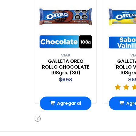
VIAK
VI
GALLETA OREO
GALLET
ROLLO CHOCOLATE
ROLLO V
108grs. (30)
108grs
$698
$6
Agregar al
Agre
Carro
Ca