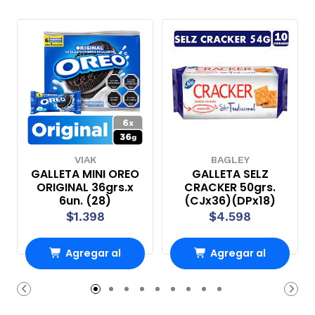
VIAK
BAGLEY
GALLETA MINI OREO
GALLETA SELZ
ORIGINAL 36grs.x
CRACKER 50grs.
6un. (28)
(CJx36)(DPx18)
$1.398
$4.598
Agregar al
Agregar al
Carro
Carro