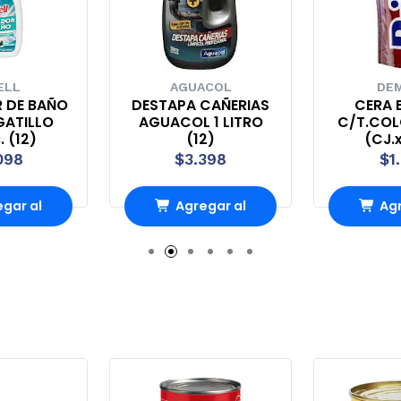
ELL
AGUACOL
DEM
R DE BAÑO
DESTAPA CAÑERIAS
CERA B
GATILLO
AGUACOL 1 LITRO
C/T.COL
. (12)
(12)
(CJ.x
098
$3.398
$1
gar al
Agregar al
Agr
rro
Carro
Ca