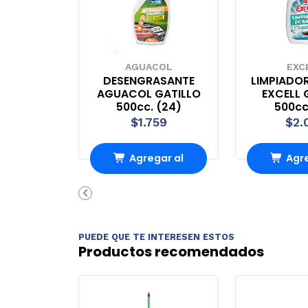
AGUACOL
EXC
DESENGRASANTE
LIMPIADO
AGUACOL GATILLO
EXCELL 
500cc. (24)
500cc
$1.759
$2.
Agregar al
Agre
Carro
Ca
PUEDE QUE TE INTERESEN ESTOS
Productos recomendados