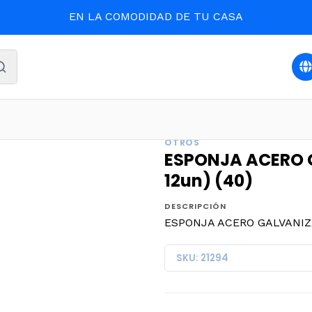
EN LA COMODIDAD DE TU CASA
PIEZA Y ASEO
ESPONJA ACERO GALVANIZADO BRIGHT (DP.x
OTROS
ESPONJA ACERO 
12un) (40)
DESCRIPCIÓN
ESPONJA ACERO GALVANIZAD
SKU: 21294