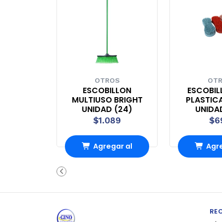
OTROS
OT
ESCOBILLON
ESCOBIL
MULTIUSO BRIGHT
PLASTIC
UNIDAD (24)
UNIDA
$1.089
$6
Agregar al
Agre
Carro
Ca
RE