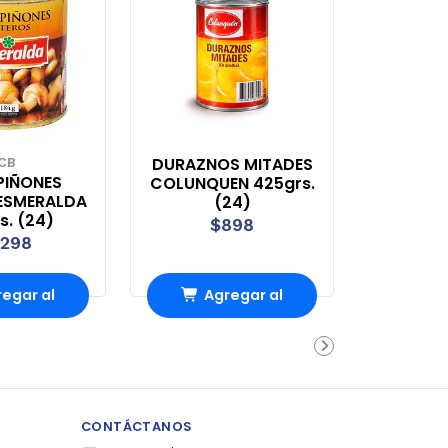
DURAZNOS MITADES
ICB
IÑONES
COLUNQUEN 425grs.
ESMERALDA
(24)
s. (24)
$898
.298
egar al
Agregar al
rro
Carro
CONTÁCTANOS