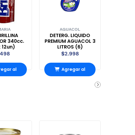
ARIA
AGUACOL
RILLINA
DETERG. LIQUIDO
OR 340cc.
PREMIUM AGUACOL 3
 12un)
LITROS (6)
.498
$2.998
egar al
Agregar al
rro
Carro