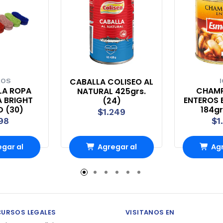
CABALLA COLISEO AL
ROS
LA ROPA
CHAMP
NATURAL 425grs.
A BRIGHT
ENTEROS 
(24)
D (30)
184gr
$1.249
98
$1
gar al
Agregar al
Agr
rro
Carro
Ca
CURSOS LEGALES
VISITANOS EN