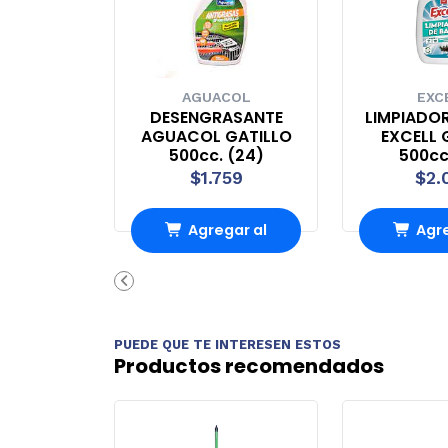
AGUACOL
EXC
DESENGRASANTE
LIMPIADO
AGUACOL GATILLO
EXCELL 
500cc. (24)
500cc
$1.759
$2.
Agregar al
Agre
Carro
Ca
PUEDE QUE TE INTERESEN ESTOS
Productos recomendados