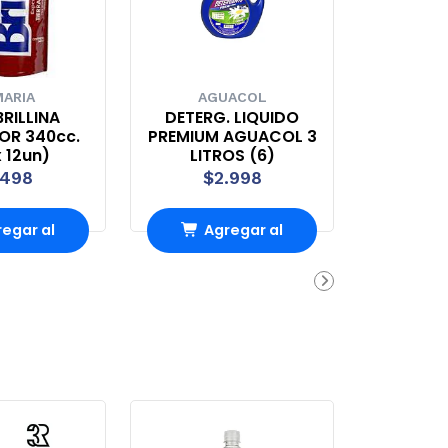
ARIA
AGUACOL
RILLINA
DETERG. LIQUIDO
OR 340cc.
PREMIUM AGUACOL 3
 12un)
LITROS (6)
.498
$2.998
egar al
Agregar al
rro
Carro