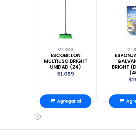
OTROS
OT
ESCOBILLON
ESPONJ
MULTIUSO BRIGHT
GALVA
UNIDAD (24)
BRIGHT (D
(4
$1.089
$2
Agregar al
Agre
Carro
Ca