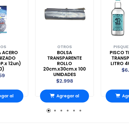
ROS
OTROS
PISQUE
A ACERO
BOLSA
PISCO T
NIZADO
TRANSPARENTE
TRANSP
P.x 12un)
ROLLO
LITRO 40
0)
20cm.x30cm.x 100
$6
UNIDADES
59
$2.998
gar al
Agregar al
Agr
rro
Carro
Ca