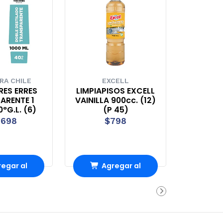
RA CHILE
EXCELL
RES ERRES
LIMPIAPISOS EXCELL
ARENTE 1
VAINILLA 900cc. (12)
°G.L. (6)
(P 45)
.698
$798
egar al
Agregar al
rro
Carro