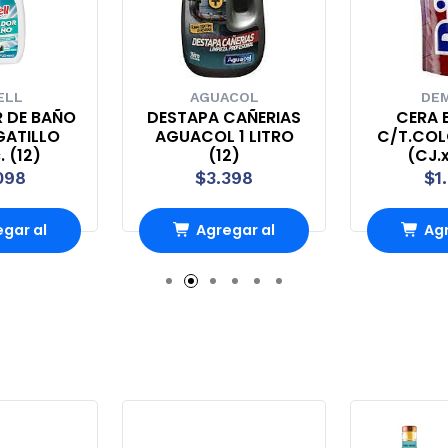
ELL
AGUACOL
DEM
R DE BAÑO
DESTAPA CAÑERIAS
CERA B
GATILLO
AGUACOL 1 LITRO
C/T.COL
. (12)
(12)
(CJ.x
098
$3.398
$1
gar al
Agregar al
Agr
rro
Carro
Ca