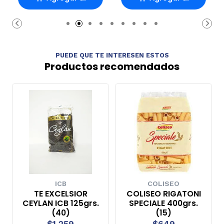
Carro
Carro
PUEDE QUE TE INTERESEN ESTOS
Productos recomendados
ICB
COLISEO
TE EXCELSIOR
COLISEO RIGATONI
CEYLAN ICB 125grs.
SPECIALE 400grs.
(40)
(15)
$1.259
$649