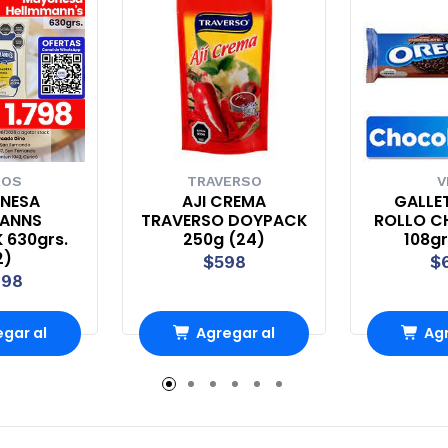
ROS
TRAVERSO
V
NESA
AJI CREMA
GALLE
MANNS
TRAVERSO DOYPACK
ROLLO C
 630grs.
250g (24)
108gr
2)
$598
$
798
gar al
Agregar al
Agr
rro
Carro
Ca