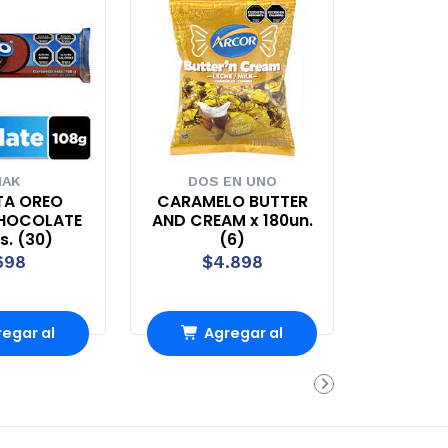
IAK
DOS EN UNO
TA OREO
CARAMELO BUTTER
HOCOLATE
AND CREAM x 180un.
s. (30)
(6)
698
$4.898
egar al
Agregar al
rro
Carro