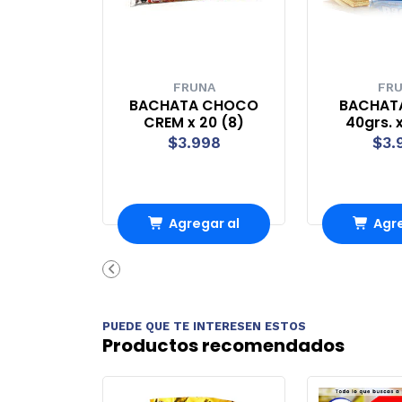
FRUNA
FR
BACHATA CHOCO
BACHAT
CREM x 20 (8)
40grs. x
$3.998
$3.
Agregar al
Agre
Carro
Ca
PUEDE QUE TE INTERESEN ESTOS
Productos recomendados