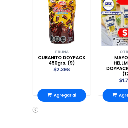
FRUNA
OT
CUBANITO DOYPACK
MAYO
450grs. (9)
HELL
DOYPACK
$2.398
(1
$1.
Agregar al
Agre
Carro
Ca