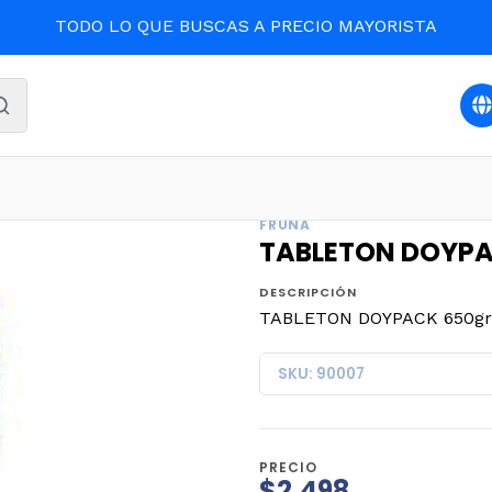
TODO LO QUE BUSCAS A PRECIO MAYORISTA
Inicio
CONFITES
TABLETON DOYPACK 650grs. (9)
FRUNA
TABLETON DOYPAC
DESCRIPCIÓN
TABLETON DOYPACK 650grs
SKU: 90007
PRECIO
$2.498