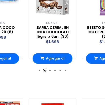
UNA
ECKART
T
A COCO
BARRA CEREAL EN
BEBETO S
 20 (8)
LINEA CHOCOLATE
MUTIFRUT
15grs. x 6un. (30)
(
998
$1.698
$1
gar al
Agregar al
Agr
rro
Carro
Ca