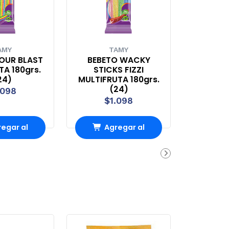
AMY
TAMY
OUR BLAST
BEBETO WACKY
A 180grs.
STICKS FIZZI
24)
MULTIFRUTA 180grs.
(24)
.098
$1.098
egar al
Agregar al
rro
Carro