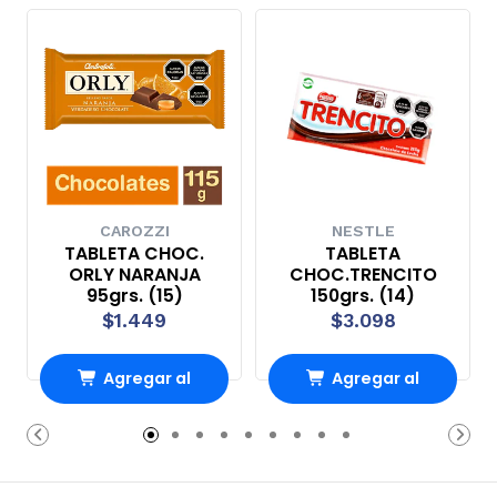
CAROZZI
NESTLE
TABLETA CHOC.
TABLETA
ORLY NARANJA
CHOC.TRENCITO
95grs. (15)
150grs. (14)
$1.449
$3.098
Agregar al
Agregar al
Carro
Carro