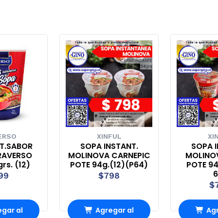
ERSO
XINFUL
XI
ST.SABOR
SOPA INSTANT.
SOPA I
RAVERSO
MOLINOVA CARNEPIC
MOLINO
rs. (12)
POTE 94g.(12)(P64)
POTE 94g
6
99
$798
$
gar al
Agregar al
Agr