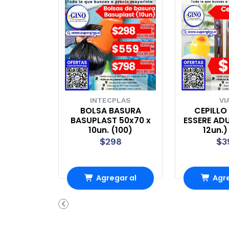
INTECPLAS
VI
BOLSA BASURA
CEPILLO
BASUPLAST 50x70 x
ESSERE AD
10un. (100)
12un.)
$298
$3
Agregar al
Agre
Carro
Ca