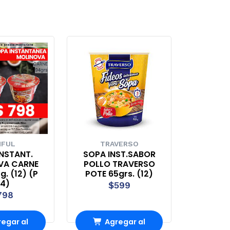
NFUL
TRAVERSO
NSTANT.
SOPA INST.SABOR
VA CARNE
POLLO TRAVERSO
. (12) (P
POTE 65grs. (12)
4)
$599
798
egar al
Agregar al