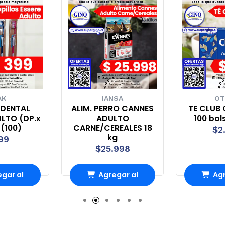
AK
IANSA
OT
 DENTAL
ALIM. PERRO CANNES
TE CLUB 
ULTO (DP.x
ADULTO
100 bol
 (100)
CARNE/CEREALES 18
$2
kg
99
$25.998
gar al
Agregar al
Agr
rro
Carro
Ca