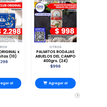
ROS
OTROS
ORIGINAL x
PALMITOS RODAJAS
sitas (10)
ABUELOS DEL CAMPO
400grs. (24)
.298
$998
egar al
Agregar al
rro
Carro