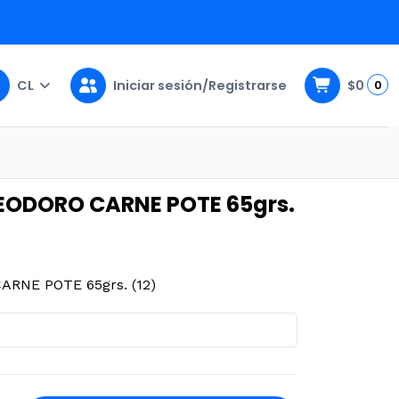
CL
Iniciar sesión/Registrarse
$0
0
POTE 65grs. (12)
EODORO CARNE POTE 65grs.
RNE POTE 65grs. (12)