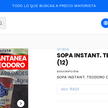
TODO LO QUE BUSCAS A PRECIO MAYORISTA
S
Oferta y destacados
SOPA INSTANT. TEODORO CARNE 
OTROS
SOPA INSTANT. T
(12)
DESCRIPCIÓN
SOPA INSTANT. TEODORO CA
SKU: 15623