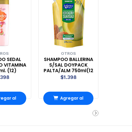
ROS
OTROS
O SEDAL
SHAMPOO BALLERINA
 VITAMINA
S/SAL DOYPACK
ml. (12)
PALTA/ALM 750ml(12
.398
$1.398
egar al
Agregar al
rro
Carro