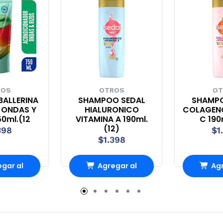
ROS
OTROS
OT
BALLERINA
SHAMPOO SEDAL
SHAMPO
 ONDAS Y
HIALURONICO
COLAGENO
50ml.(12
VITAMINA A 190ml.
C 190
(12)
398
$1
$1.398
gar al
Agregar al
Agr
rro
Carro
Ca