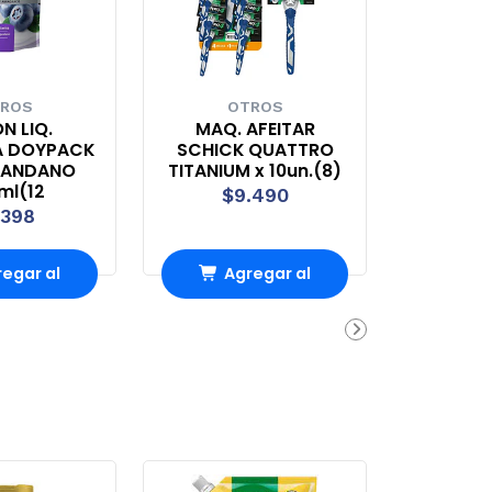
ROS
OTROS
N LIQ.
MAQ. AFEITAR
A DOYPACK
SCHICK QUATTRO
RANDANO
TITANIUM x 10un.(8)
ml(12
$9.490
.398
egar al
Agregar al
rro
Carro