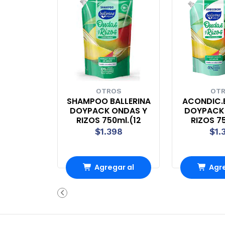
OTROS
OT
SHAMPOO BALLERINA
ACONDIC.
DOYPACK ONDAS Y
DOYPACK
RIZOS 750ml.(12
RIZOS 7
$1.398
$1.
Agregar al
Agre
Carro
Ca