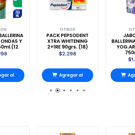
ROS
OTROS
OT
BALLERINA
PACK PEPSODENT
JABO
 ONDAS Y
XTRA WHITENING
BALLERIN
50ml.(12
2+1RE 90grs. (18)
YOG.A
750
398
$2.298
$1
gar al
Agregar al
Agr
rro
Carro
Ca