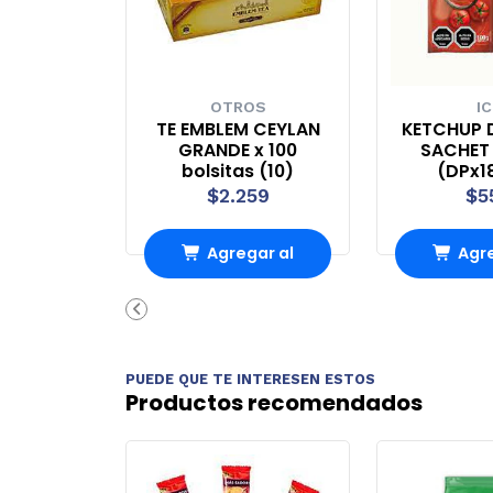
OTROS
IC
TE EMBLEM CEYLAN
KETCHUP 
GRANDE x 100
SACHET 
bolsitas (10)
(DPx1
$2.259
$5
Agregar al
Agre
Carro
Ca
PUEDE QUE TE INTERESEN ESTOS
Productos recomendados