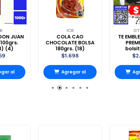
B
ICB
OT
DON JUAN
COLA CAO
TE EMBL
100grs.
CHOCOLATE BOLSA
PREMI
8) (4)
180grs. (18)
bolsi
59
$1.698
$2
gar al
Agregar al
Agr
rro
Carro
Ca