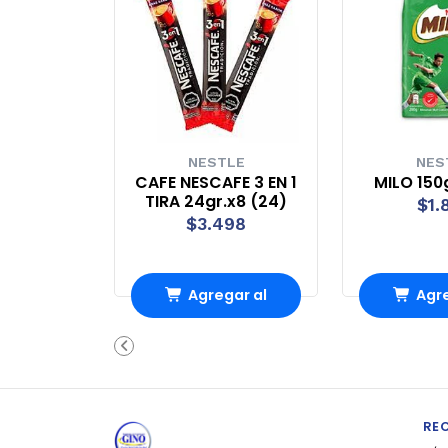
NESTLE
NES
CAFE NESCAFE 3 EN 1
MILO 150
TIRA 24gr.x8 (24)
$1.
$3.498
Agregar al
Agre
Carro
Ca
RE