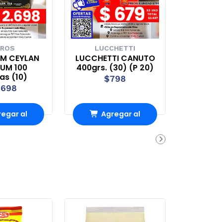
ROS
LUCCHETTI
EM CEYLAN
LUCCHETTI CANUTO
UM 100
400grs. (30) (P 20)
tas (10)
$798
.698
egar al
Agregar al
rro
Carro