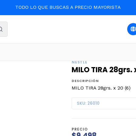
TODO LO QUE BUSCAS A PRECIO MAYORISTA
Inicio
DESPENSA
MILO TIRA 28grs. x 20 (6)
NESTLE
MILO TIRA 28grs. 
DESCRIPCIÓN
MILO TIRA 28grs. x 20 (6)
SKU: 26010
PRECIO
$9.498