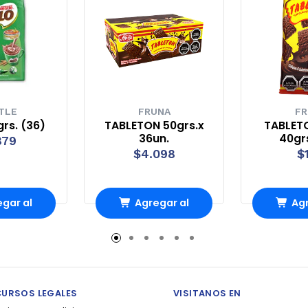
TLE
FRUNA
FR
grs. (36)
TABLETON 50grs.x
TABLET
36un.
40grs
879
$4.098
$
gar al
Agregar al
Agr
rro
Carro
Ca
CURSOS LEGALES
VISITANOS EN