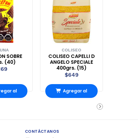
UNA
COLISEO
ON SOBRE
COLISEO CAPELLI D
. (40)
ANGELO SPECIALE
400grs. (15)
169
$649
egar al
Agregar al
rro
Carro
CONTÁCTANOS