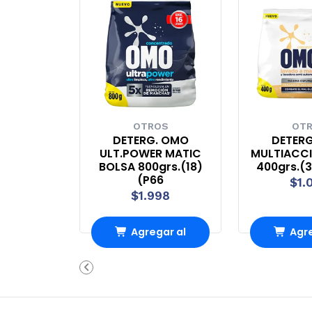
OTROS
OT
DETERG. OMO
DETER
ULT.POWER MATIC
MULTIACC
BOLSA 800grs.(18)
400grs.(3
(P66
$1.
$1.998
Agregar al
Agre
Carro
Ca