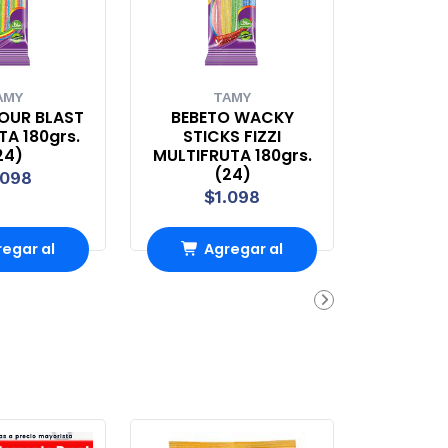
AMY
TAMY
OUR BLAST
BEBETO WACKY
A 180grs.
STICKS FIZZI
24)
MULTIFRUTA 180grs.
(24)
.098
$1.098
egar al
Agregar al
rro
Carro