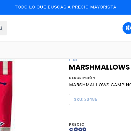
TODO LO QUE BUSCAS A PRECIO MAYORISTA
cio
CONFITES
MARSHMALLOWS CAMPING FINI 80grs. (
FINI
MARSHMALLOWS CA
DESCRIPCIÓN
MARSHMALLOWS CAMPING FI
SKU: 20485
PRECIO
$898