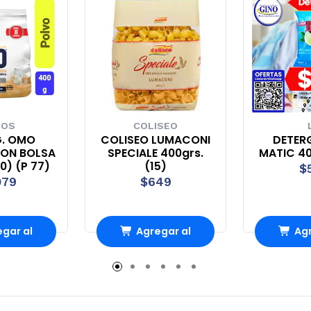
ROS
COLISEO
G. OMO
COLISEO LUMACONI
DETERG
ION BOLSA
SPECIALE 400grs.
MATIC 40
0) (P 77)
(15)
$
079
$649
gar al
Agregar al
Agr
rro
Carro
Ca