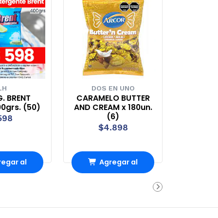
LH
DOS EN UNO
. BRENT
CARAMELO BUTTER
0grs. (50)
AND CREAM x 180un.
(6)
598
$4.898
egar al
Agregar al
rro
Carro