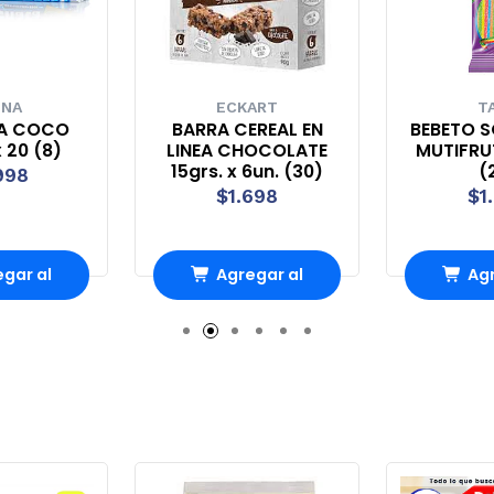
UNA
ECKART
T
A COCO
BARRA CEREAL EN
BEBETO S
 20 (8)
LINEA CHOCOLATE
MUTIFRUT
15grs. x 6un. (30)
(
998
$1.698
$1
gar al
Agregar al
Agr
rro
Carro
Ca