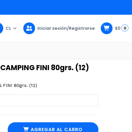
CL
Iniciar sesión/Registrarse
$0
0
12)
MPING FINI 80grs. (12)
NI 80grs. (12)
AGREGAR AL CARRO