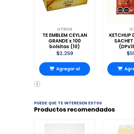
OTROS
IC
TE EMBLEM CEYLAN
KETCHUP 
GRANDE x 100
SACHET 
bolsitas (10)
(DPx1
$2.259
$5
Agregar al
Agre
Carro
Ca
PUEDE QUE TE INTERESEN ESTOS
Productos recomendados