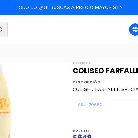
TODO LO QUE BUSCAS A PRECIO MAYORISTA
icio
DESPENSA
COLISEO FARFALLE SPECIALE 400grs. (1
COLISEO
COLISEO FARFALLE
DESCRIPCIÓN
COLISEO FARFALLE SPECIAL
SKU: 20662
PRECIO
$649