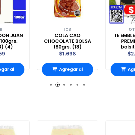
B
ICB
OT
DON JUAN
COLA CAO
TE EMBL
100grs.
CHOCOLATE BOLSA
PREMI
8) (4)
180grs. (18)
bolsi
59
$1.698
$2
gar al
Agregar al
Agr
rro
Carro
Ca