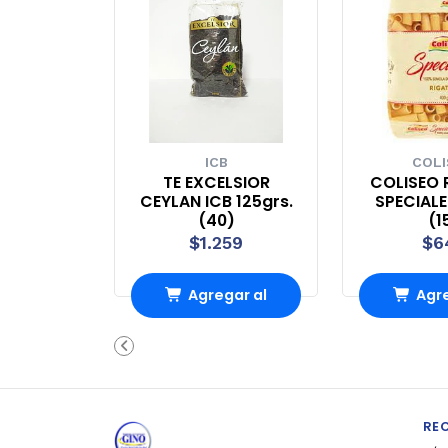
ICB
COL
TE EXCELSIOR
COLISEO 
CEYLAN ICB 125grs.
SPECIALE
(40)
(1
$1.259
$6
Agregar al
Agre
Carro
Ca
RE