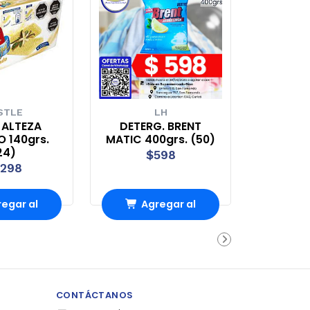
STLE
LH
 ALTEZA
DETERG. BRENT
 140grs.
MATIC 400grs. (50)
24)
$598
.298
egar al
Agregar al
rro
Carro
CONTÁCTANOS