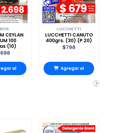
ROS
LUCCHETTI
EM CEYLAN
LUCCHETTI CANUTO
UM 100
400grs. (30) (P 20)
tas (10)
$798
.698
egar al
Agregar al
rro
Carro