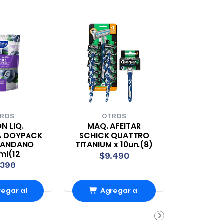
ROS
OTROS
N LIQ.
MAQ. AFEITAR
A DOYPACK
SCHICK QUATTRO
RANDANO
TITANIUM x 10un.(8)
ml(12
$9.490
.398
egar al
Agregar al
rro
Carro