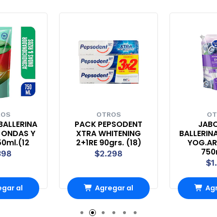
ROS
OTROS
OT
BALLERINA
PACK PEPSODENT
JABO
 ONDAS Y
XTRA WHITENING
BALLERIN
50ml.(12
2+1RE 90grs. (18)
YOG.A
750
398
$2.298
$1
gar al
Agregar al
Agr
rro
Carro
Ca