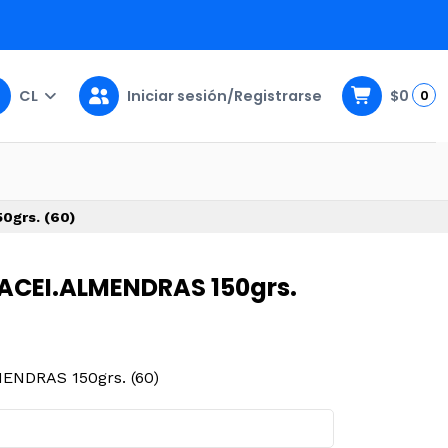
CL
Iniciar sesión/Registrarse
$0
0
grs. (60)
ACEI.ALMENDRAS 150grs.
NDRAS 150grs. (60)