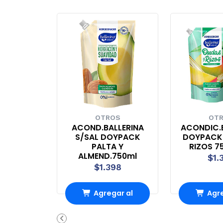
OTROS
OT
ACOND.BALLERINA
ACONDIC.
S/SAL DOYPACK
DOYPACK
PALTA Y
RIZOS 7
ALMEND.750ml
$1.
$1.398
Agregar al
Agre
Carro
Ca