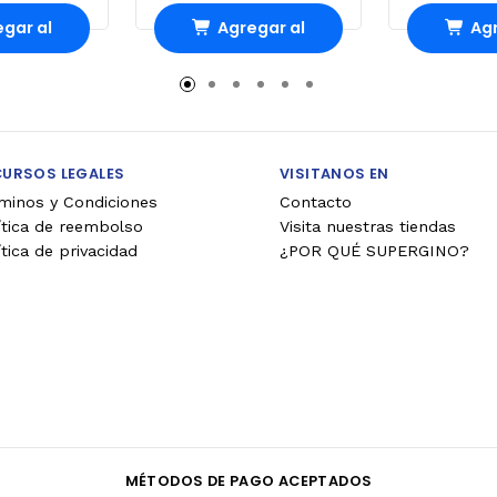
gar al
Agregar al
Agr
rro
Carro
Ca
CURSOS LEGALES
VISITANOS EN
minos y Condiciones
Contacto
ítica de reembolso
Visita nuestras tiendas
ítica de privacidad
¿POR QUÉ SUPERGINO?
MÉTODOS DE PAGO ACEPTADOS