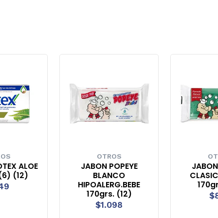
ROS
OTROS
OT
OTEX ALOE
JABON POPEYE
JABON
(6) (12)
BLANCO
CLASIC
HIPOALERG.BEBE
170gr
49
170grs. (12)
$
$1.098