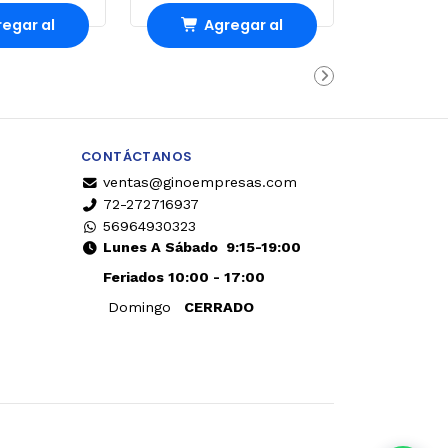
egar al
Agregar al
rro
Carro
CONTÁCTANOS
ventas@ginoempresas.com
72-272716937
56964930323
Lunes A Sábado
9:15-19:00
Feriados 10:00 - 17:00
Domingo
CERRADO