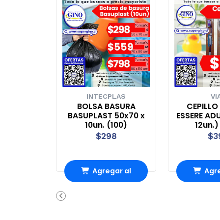
INTECPLAS
VI
BOLSA BASURA
CEPILLO
BASUPLAST 50x70 x
ESSERE AD
10un. (100)
12un.)
$298
$3
Agregar al
Agre
Carro
Ca