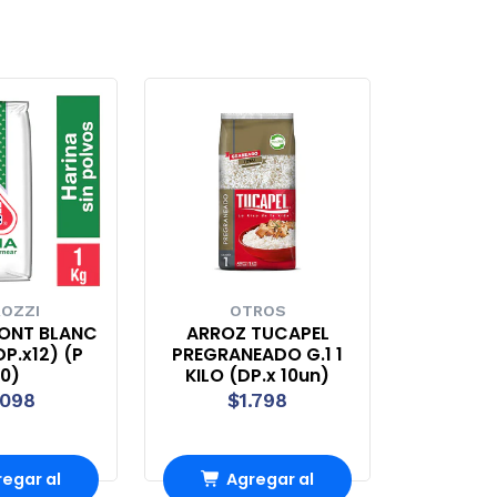
OZZI
OTROS
ONT BLANC
ARROZ TUCAPEL
DP.x12) (P
PREGRANEADO G.1 1
0)
KILO (DP.x 10un)
.098
$1.798
egar al
Agregar al