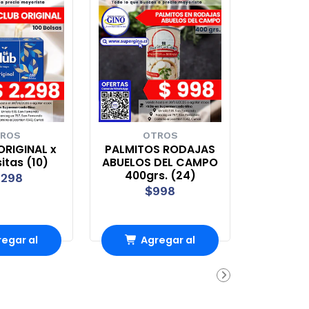
ROS
OTROS
ORIGINAL x
PALMITOS RODAJAS
sitas (10)
ABUELOS DEL CAMPO
400grs. (24)
.298
$998
egar al
Agregar al
rro
Carro