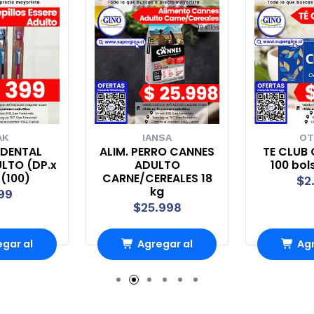
AK
IANSA
OT
 DENTAL
ALIM. PERRO CANNES
TE CLUB 
ULTO (DP.x
ADULTO
100 bol
 (100)
CARNE/CEREALES 18
$2
kg
99
$25.998
gar al
Agregar al
Agr
rro
Carro
Ca