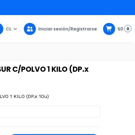
CL
Iniciar sesión/Registrarse
$0
0
KILO (DP.x 10u)
UR C/POLVO 1 KILO (DP.x
O 1 KILO (DP.x 10u)