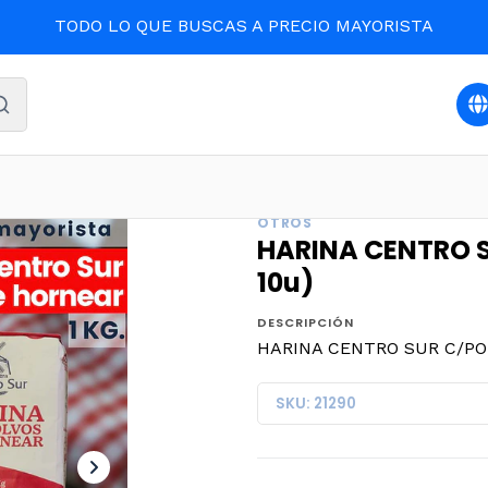
TODO LO QUE BUSCAS A PRECIO MAYORISTA
AS
Oferta y destacados
HARINA CENTRO SUR C/POLVO 1 
OTROS
HARINA CENTRO S
10u)
DESCRIPCIÓN
HARINA CENTRO SUR C/POLV
SKU: 21290