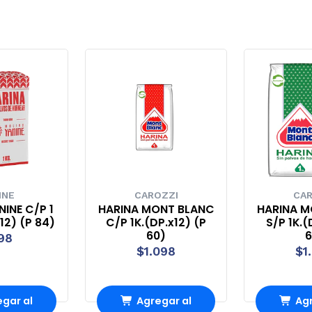
INE
CAROZZI
CAR
NINE C/P 1
HARINA MONT BLANC
HARINA M
12) (P 84)
C/P 1K.(DP.x12) (P
S/P 1K.(
60)
6
98
$1.098
$1
gar al
Agregar al
Agr