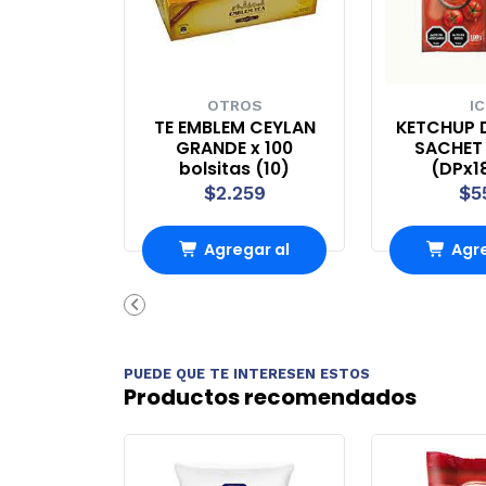
OTROS
IC
TE EMBLEM CEYLAN
KETCHUP 
GRANDE x 100
SACHET 
bolsitas (10)
(DPx1
$2.259
$5
Agregar al
Agre
Carro
Ca
PUEDE QUE TE INTERESEN ESTOS
Productos recomendados