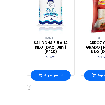
CARIBE
COL
SAL DOÑA EULALIA
ARROZ 
KILO (DP.x 10un.)
GRADO 1 
(P.120)
KILO (D
$329
$1.
Agregar al
Agre
Carro
Ca