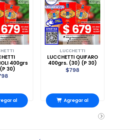
HETTI
LUCCHETTI
HETTI
LUCCHETTI QUIFARO
LI 400grs
400grs. (30) (P 30)
(P 30)
$798
798
egar al
Agregar al
rro
Carro