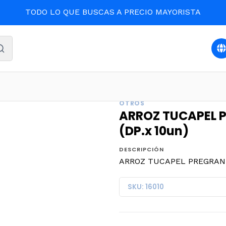
TODO LO QUE BUSCAS A PRECIO MAYORISTA
DESPENSA
ARROZ TUCAPEL PREGRANEADO G.1 1 KILO (DP
OTROS
ARROZ TUCAPEL P
(DP.x 10un)
DESCRIPCIÓN
ARROZ TUCAPEL PREGRANEAD
SKU: 16010