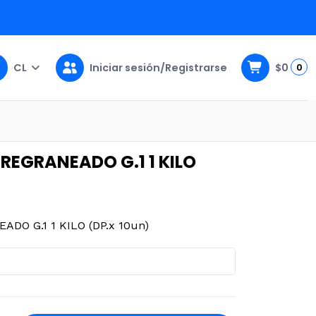
CL
Iniciar sesión/Registrarse
$0
0
.x 10un)
REGRANEADO G.1 1 KILO
O G.1 1 KILO (DP.x 10un)