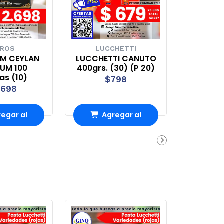
ROS
LUCCHETTI
EM CEYLAN
LUCCHETTI CANUTO
UM 100
400grs. (30) (P 20)
tas (10)
$798
.698
egar al
Agregar al
rro
Carro