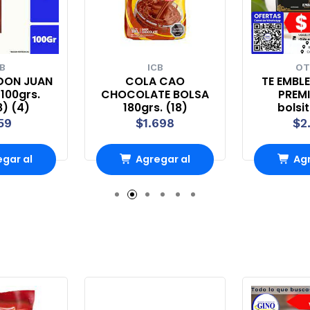
B
ICB
OT
DON JUAN
COLA CAO
TE EMBL
100grs.
CHOCOLATE BOLSA
PREMI
8) (4)
180grs. (18)
bolsi
59
$1.698
$2
gar al
Agregar al
Agr
rro
Carro
Ca