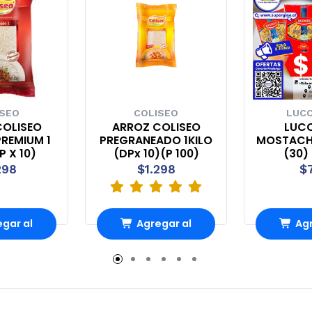
ISEO
COLISEO
LUCC
COLISEO
ARROZ COLISEO
LUCC
PREMIUM 1
PREGRANEADO 1KILO
MOSTACHO
P X 10)
(DPx 10)(P 100)
(30) 
298
$1.298
$
gar al
Agregar al
Agr
rro
Carro
Ca