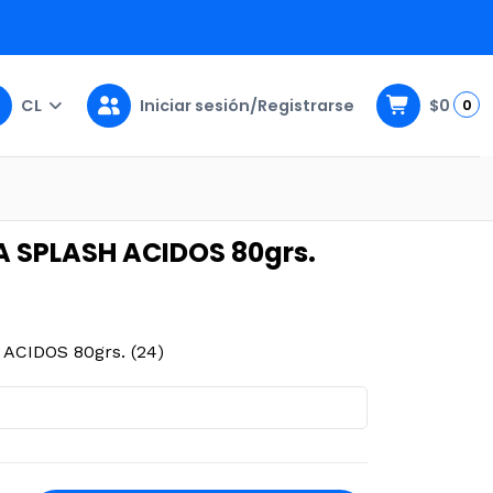
CL
Iniciar sesión/Registrarse
$0
0
(24)
 SPLASH ACIDOS 80grs.
CIDOS 80grs. (24)