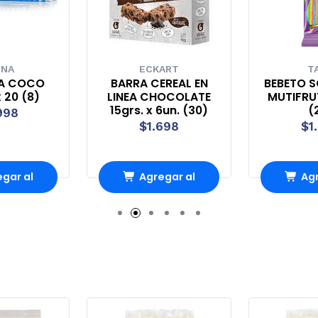
UNA
ECKART
T
A COCO
BARRA CEREAL EN
BEBETO S
 20 (8)
LINEA CHOCOLATE
MUTIFRUT
15grs. x 6un. (30)
(
998
$1.698
$1
gar al
Agregar al
Agr
rro
Carro
Ca