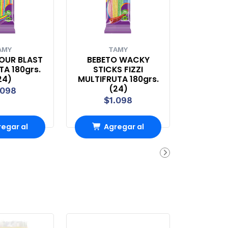
AMY
TAMY
OUR BLAST
BEBETO WACKY
A 180grs.
STICKS FIZZI
24)
MULTIFRUTA 180grs.
(24)
.098
$1.098
egar al
Agregar al
rro
Carro