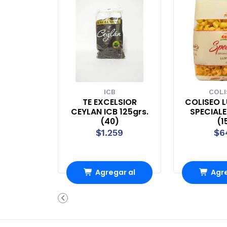
ICB
COL
TE EXCELSIOR
COLISEO 
CEYLAN ICB 125grs.
SPECIALE
(40)
(1
$1.259
$6
Agregar al
Agre
Carro
Ca