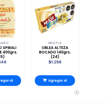
ISEO
NESTLE
 SPIRALI
OBLEA ALTEZA
E 400grs.
BOCADO 140grs.
15)
(24)
649
$1.298
egar al
Agregar al
rro
Carro