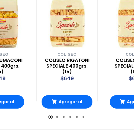
ISEO
COLISEO
COL
LUMACONI
COLISEO RIGATONI
COLISEO
 400grs.
SPECIALE 400grs.
SPECIAL
5)
(15)
(
49
$649
$
gar al
Agregar al
Agr
rro
Carro
Ca