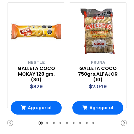
NESTLE
FRUNA
GALLETA COCO
GALLETA COCO
MCKAY 120 grs.
750grs.ALFAJOR
(30)
(10)
$829
$2.049
Agregar al
Agregar al
Carro
Carro