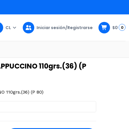
CL
Iniciar sesión/Registrarse
$0
0
rs.(36) (P 80)
PPUCCINO 110grs.(36) (P
110grs.(36) (P 80)