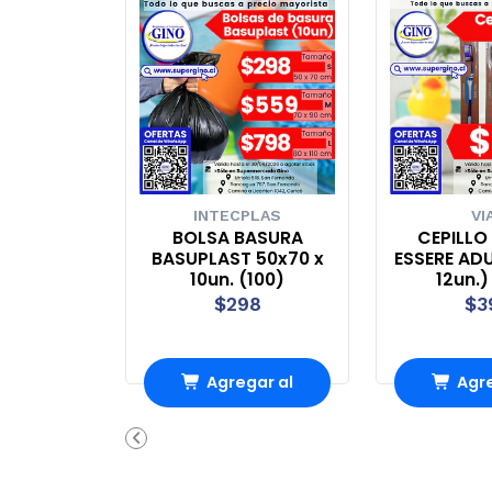
INTECPLAS
VI
BOLSA BASURA
CEPILLO
BASUPLAST 50x70 x
ESSERE AD
10un. (100)
12un.)
$298
$3
Agregar al
Agre
Carro
Ca