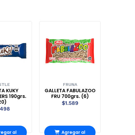
STLE
FRUNA
TA KUKY
GALLETA FABULAZOO
RS 190grs.
FRU 700grs. (6)
20)
$1.589
.498
egar al
Agregar al