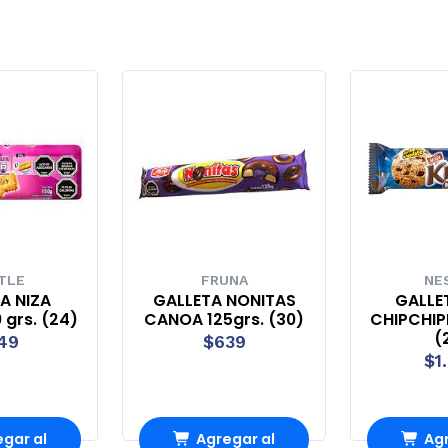
TLE
FRUNA
NE
A NIZA
GALLETA NONITAS
GALLE
 grs. (24)
CANOA 125grs. (30)
CHIPCHIPE
(
49
$639
$1
gar al
Agregar al
Agr