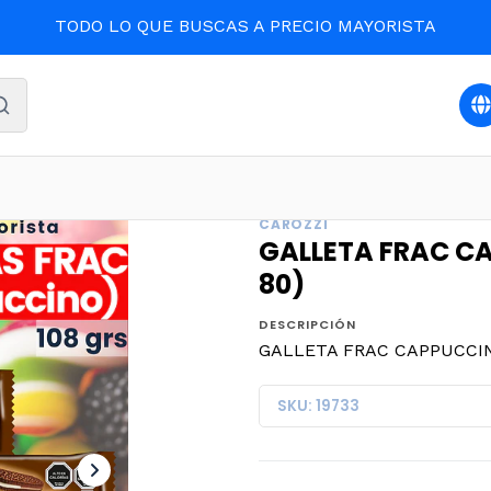
TODO LO QUE BUSCAS A PRECIO MAYORISTA
AS
Oferta y destacados
GALLETA FRAC CAPPUCCINO 110g
CAROZZI
GALLETA FRAC CA
80)
DESCRIPCIÓN
GALLETA FRAC CAPPUCCINO 
SKU: 19733