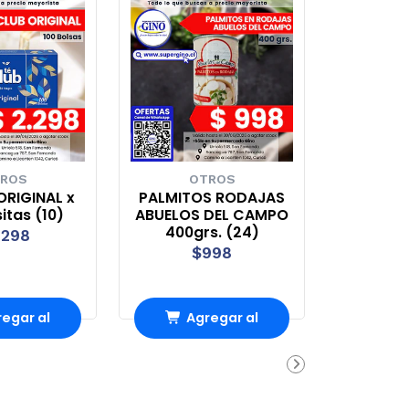
ROS
OTROS
ORIGINAL x
PALMITOS RODAJAS
sitas (10)
ABUELOS DEL CAMPO
400grs. (24)
.298
$998
egar al
Agregar al
rro
Carro