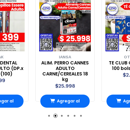
AK
IANSA
OT
 DENTAL
ALIM. PERRO CANNES
TE CLUB 
ULTO (DP.x
ADULTO
100 bol
 (100)
CARNE/CEREALES 18
$2
kg
99
$25.998
gar al
Agregar al
Agr
rro
Carro
Ca