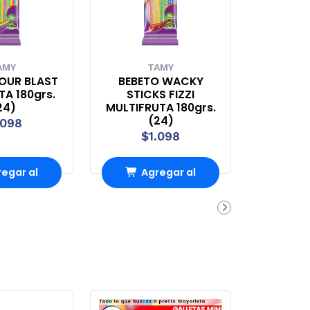
TAMY
FRUNA
BEBETO WACKY
BOBOLON
STICKS FIZZI
GOLOS.SABOR
MULTIFRUTA 180grs.
CHOCOLATE FRU x
(24)
100un. (6)
$1.098
$7.098
Agregar al
Agregar al
Carro
Carro