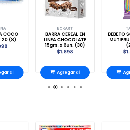
ECKART
TAMY
BARRA CEREAL EN
BEBETO SOUR BLAST
LINEA CHOCOLATE
MUTIFRUTA 180grs.
15grs. x 6un. (30)
(24)
$1.698
$1.098
Agregar al
Agregar al
Carro
Carro