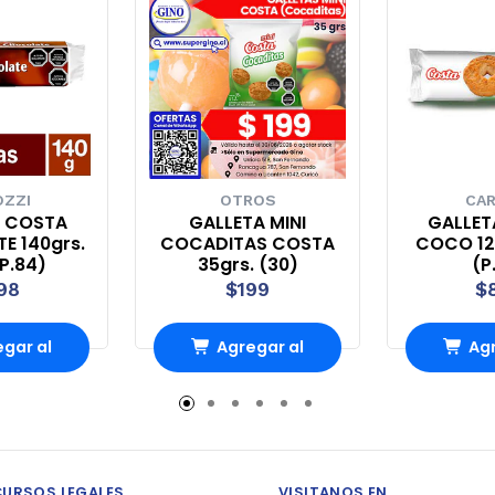
OZZI
OTROS
CAR
A COSTA
GALLETA MINI
GALLET
E 140grs.
COCADITAS COSTA
COCO 125
(P.84)
35grs. (30)
(P
98
$199
$
gar al
Agregar al
Agr
rro
Carro
Ca
CURSOS LEGALES
VISITANOS EN