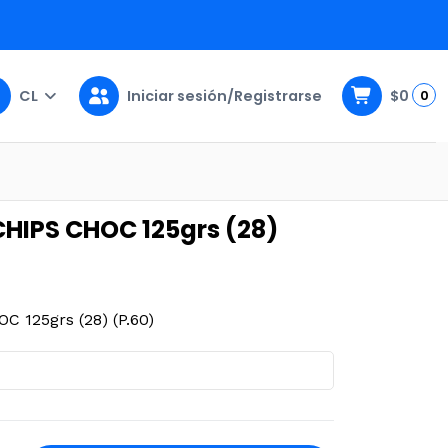
CL
Iniciar sesión/Registrarse
$0
0
P.60)
HIPS CHOC 125grs (28)
 125grs (28) (P.60)