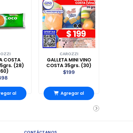
OZZI
CAROZZI
A COSTA
GALLETA MINI VINO
grs. (28)
COSTA 35grs. (30)
.60)
$199
898
egar al
Agregar al
rro
Carro
CONTÁCTANOS