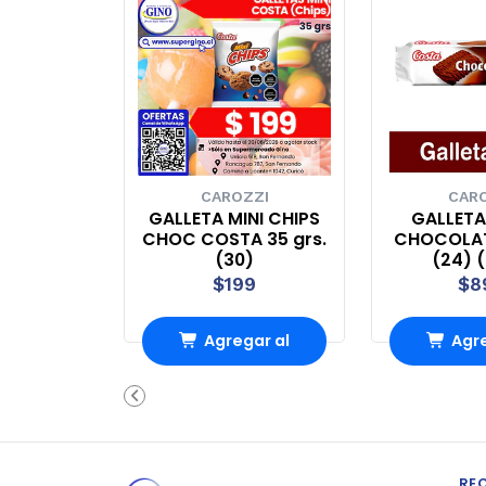
CAROZZI
CAR
GALLETA MINI CHIPS
GALLET
CHOC COSTA 35 grs.
CHOCOLAT
(30)
(24) 
$199
$8
Agregar al
Agre
Carro
Ca
RE