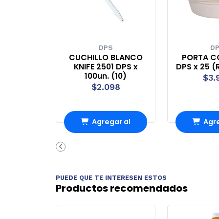
DPS
D
CUCHILLO BLANCO
PORTA C
KNIFE 2501 DPS x
DPS x 25 
100un. (10)
$3.
$2.098
Agregar al
Agre
Carro
Ca
PUEDE QUE TE INTERESEN ESTOS
Productos recomendados