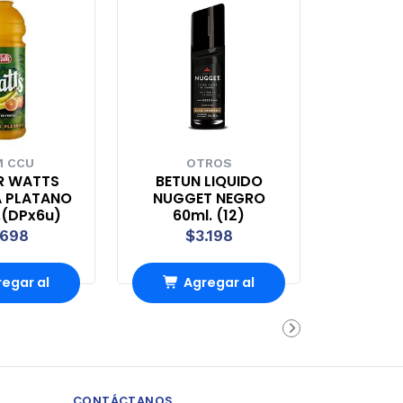
 CCU
OTROS
R WATTS
BETUN LIQUIDO
 PLATANO
NUGGET NEGRO
.(DPx6u)
60ml. (12)
.698
$3.198
egar al
Agregar al
rro
Carro
CONTÁCTANOS