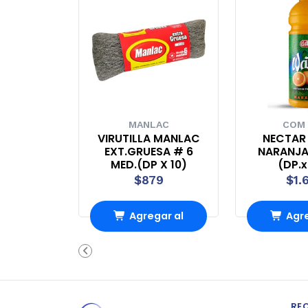
MANLAC
COM
VIRUTILLA MANLAC
NECTAR
EXT.GRUESA # 6
NARANJA
MED.(DP X 10)
(DP.
$879
$1.
Agregar al
Agre
Carro
Ca
RE