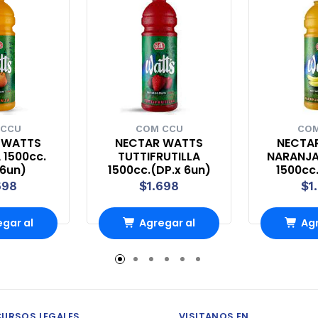
 CCU
COM CCU
COM
 WATTS
NECTAR WATTS
NECTA
 1500cc.
TUTTIFRUTILLA
NARANJA
x6un)
1500cc.(DP.x 6un)
1500cc
698
$1.698
$1
gar al
Agregar al
Agr
rro
Carro
Ca
CURSOS LEGALES
VISITANOS EN