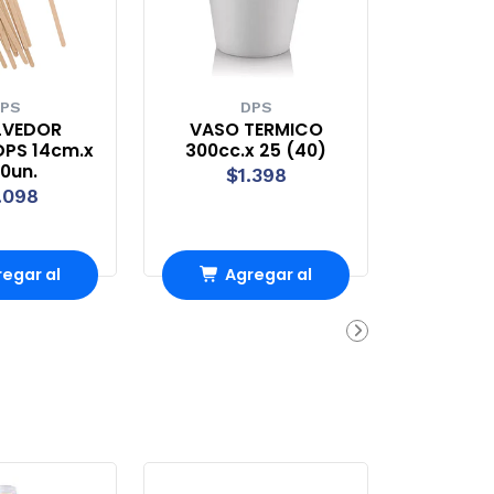
PS
DPS
LVEDOR
VASO TERMICO
PS 14cm.x
300cc.x 25 (40)
0un.
$1.398
.098
egar al
Agregar al
rro
Carro