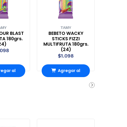
AMY
TAMY
OUR BLAST
BEBETO WACKY
A 180grs.
STICKS FIZZI
24)
MULTIFRUTA 180grs.
(24)
.098
$1.098
egar al
Agregar al
rro
Carro