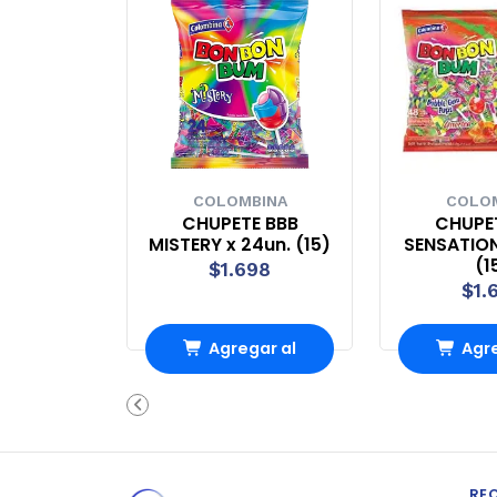
COLOMBINA
COLO
CHUPETE BBB
CHUPE
MISTERY x 24un. (15)
SENSATION
(1
$1.698
$1.
Agregar al
Agre
Carro
Ca
RE