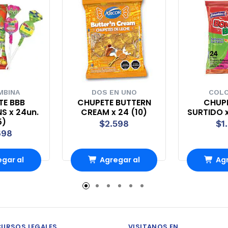
MBINA
DOS EN UNO
COLO
TE BBB
CHUPETE BUTTERN
CHUPE
S x 24un.
CREAM x 24 (10)
SURTIDO x
5)
$2.598
$1
698
gar al
Agregar al
Agr
rro
Carro
Ca
CURSOS LEGALES
VISITANOS EN