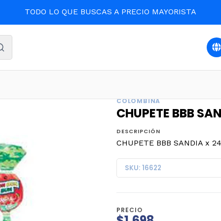
TODO LO QUE BUSCAS A PRECIO MAYORISTA
Inicio
CONFITES
CHUPETE BBB SANDIA x 24un. (15)
COLOMBINA
CHUPETE BBB SAND
DESCRIPCIÓN
CHUPETE BBB SANDIA x 24u
SKU: 16622
PRECIO
$1.698