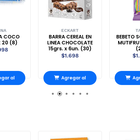
UNA
ECKART
T
A COCO
BARRA CEREAL EN
BEBETO S
 20 (8)
LINEA CHOCOLATE
MUTIFRUT
15grs. x 6un. (30)
(
998
$1.698
$1
gar al
Agregar al
Agr
rro
Carro
Ca