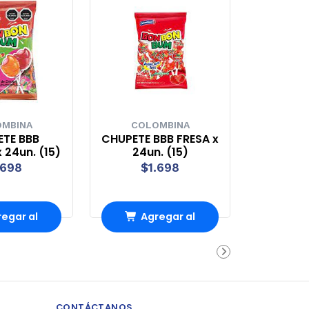
MBINA
COLOMBINA
TE BBB
CHUPETE BBB FRESA x
 24un. (15)
24un. (15)
.698
$1.698
egar al
Agregar al
rro
Carro
CONTÁCTANOS