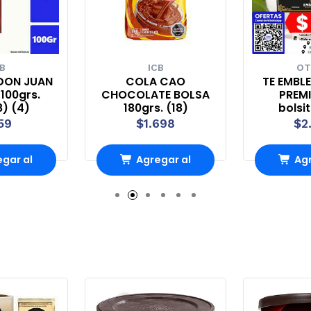
B
ICB
OT
DON JUAN
COLA CAO
TE EMBL
100grs.
CHOCOLATE BOLSA
PREMI
8) (4)
180grs. (18)
bolsi
59
$1.698
$2
gar al
Agregar al
Agr
rro
Carro
Ca