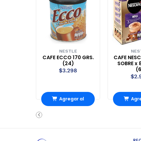
NESTLE
NES
CAFE ECCO 170 GRS.
CAFE NES
(24)
SOBRE x 8
(
$3.298
$2.
Agregar al
Agre
Carro
Ca
RE