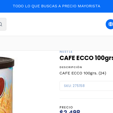
TODO LO QUE BUSCAS A PRECIO MAYORISTA
Inicio
DESPENSA
CAFE ECCO 100grs. (24)
NESTLE
CAFE ECCO 100grs
DESCRIPCIÓN
CAFE ECCO 100grs. (24)
SKU: 275158
PRECIO
$2.498