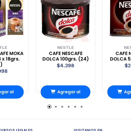
TLE
NESTLE
NE
CAFE MOKA
CAFE NESCAFE
CAFE 
 x 18grs.
DOLCA 100grs. (24)
DOLCA 50
6)
$4.398
$2
998
gar al
Agregar al
Agr
rro
Carro
Ca
CURSOS LEGALES
VISITANOS EN