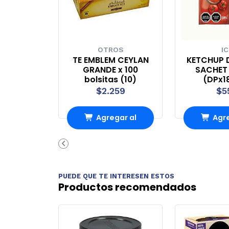
OTROS
IC
TE EMBLEM CEYLAN
KETCHUP 
GRANDE x 100
SACHET 
bolsitas (10)
(DPx1
$2.259
$5
Agregar al
Agre
Carro
Ca
PUEDE QUE TE INTERESEN ESTOS
Productos recomendados