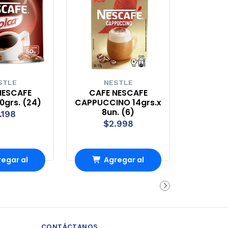
STLE
NESTLE
NESCAFE
CAFE NESCAFE
grs. (24)
CAPPUCCINO 14grs.x
8un. (6)
.198
$2.998
egar al
Agregar al
rro
Carro
CONTÁCTANOS