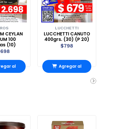
ROS
LUCCHETTI
EM CEYLAN
LUCCHETTI CANUTO
UM 100
400grs. (30) (P 20)
tas (10)
$798
.698
egar al
Agregar al
rro
Carro