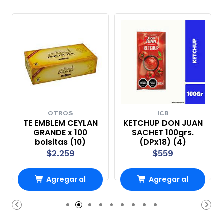
OTROS
ICB
TE EMBLEM CEYLAN
KETCHUP DON JUAN
GRANDE x 100
SACHET 100grs.
bolsitas (10)
(DPx18) (4)
$2.259
$559
Agregar al
Agregar al
Carro
Carro