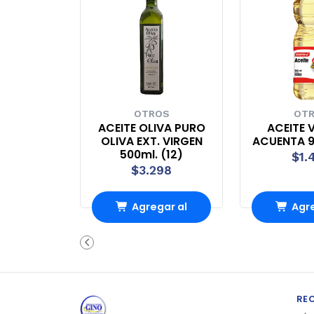
OTROS
OT
ACEITE OLIVA PURO
ACEITE 
OLIVA EXT. VIRGEN
ACUENTA 9
500ml. (12)
$1.
$3.298
Agregar al
Agre
Carro
Ca
RE