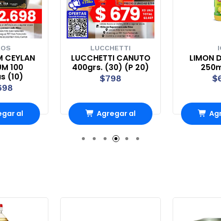
ROS
LUCCHETTI
M CEYLAN
LUCCHETTI CANUTO
LIMON 
UM 100
400grs. (30) (P 20)
250ml
s (10)
$798
$
698
gar al
Agregar al
Agr
rro
Carro
Ca