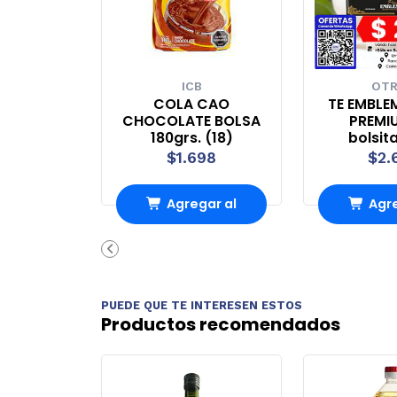
ICB
OT
COLA CAO
TE EMBLE
CHOCOLATE BOLSA
PREMI
180grs. (18)
bolsita
$1.698
$2.
Agregar al
Agre
Carro
Ca
PUEDE QUE TE INTERESEN ESTOS
Productos recomendados