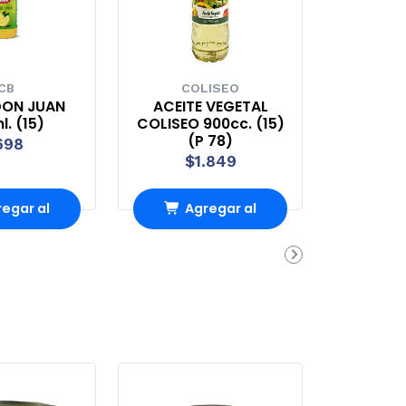
ICB
COLISEO
DON JUAN
ACEITE VEGETAL
. (15)
COLISEO 900cc. (15)
(P 78)
698
$1.849
egar al
Agregar al
rro
Carro