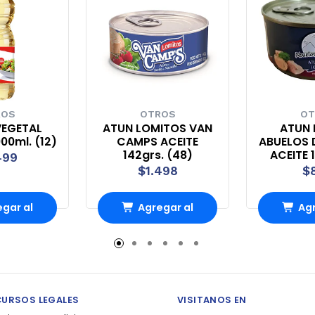
ROS
OTROS
OT
VEGETAL
ATUN LOMITOS VAN
ATUN 
00ml. (12)
CAMPS ACEITE
ABUELOS 
142grs. (48)
ACEITE 
499
$1.498
$
gar al
Agregar al
Agr
rro
Carro
Ca
CURSOS LEGALES
VISITANOS EN