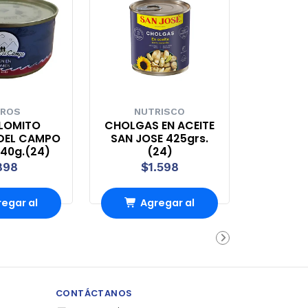
ROS
NUTRISCO
LOMITO
CHOLGAS EN ACEITE
DEL CAMPO
SAN JOSE 425grs.
140g.(24)
(24)
898
$1.598
egar al
Agregar al
rro
Carro
CONTÁCTANOS