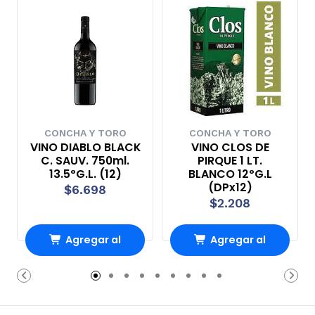
CONCHA Y TORO
CONCHA Y TORO
VINO DIABLO BLACK
VINO CLOS DE
C. SAUV. 750ml.
PIRQUE 1 LT.
13.5ºG.L. (12)
BLANCO 12ºG.L
(DPx12)
$6.698
$2.208
Agregar al
Agregar al
Carro
Carro