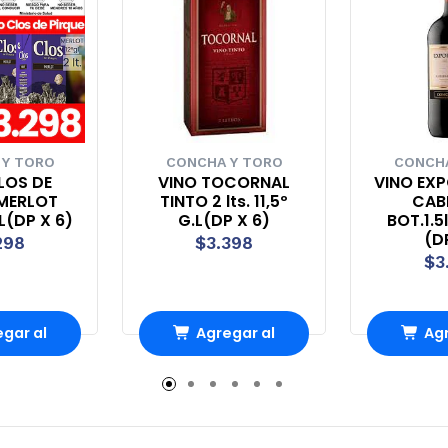
 Y TORO
CONCHA Y TORO
CONCHA
LOS DE
VINO TOCORNAL
VINO EX
 MERLOT
TINTO 2 lts. 11,5º
CAB
.L(DP X 6)
G.L(DP X 6)
BOT.1.5
(D
298
$3.398
$3
gar al
Agregar al
Agr
rro
Carro
Ca