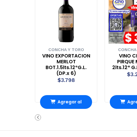
CONCHA Y TORO
CONCHA
VINO EXPORTACION
VINO C
MERLOT
PIRQUE
BOT.1.5lts.12ºG.L.
2lts.12ª G
(DP.x 6)
$3.
$3.798
Agregar al
Agre
Carro
Ca