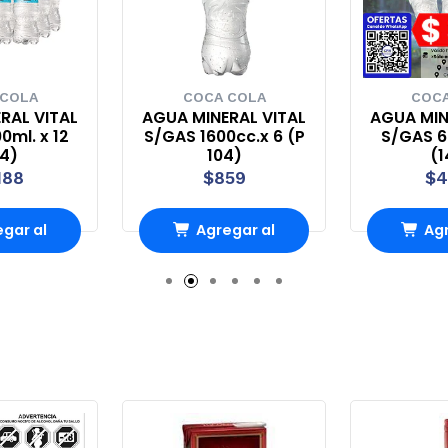
 COLA
COCA COLA
COCA
RAL VITAL
AGUA MINERAL VITAL
AGUA MIN
0ml. x 12
S/GAS 1600cc.x 6 (P
S/GAS 60
44)
104)
(1
188
$859
$4
gar al
Agregar al
Agr
rro
Carro
Ca