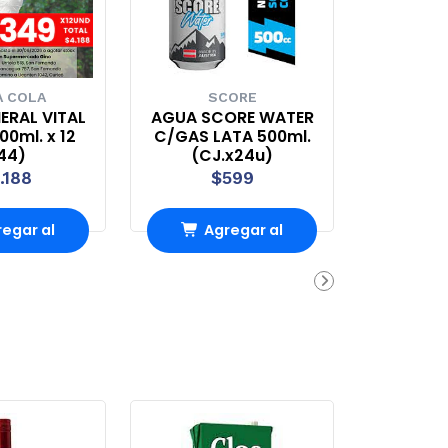
 COLA
SCORE
ERAL VITAL
AGUA SCORE WATER
0ml. x 12
C/GAS LATA 500ml.
44)
(CJ.x24u)
.188
$599
egar al
Agregar al
rro
Carro