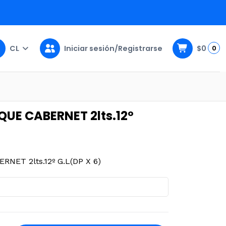
CL
Iniciar sesión/Registrarse
$0
0
 G.L(DP X 6)
QUE CABERNET 2lts.12º
NET 2lts.12º G.L(DP X 6)