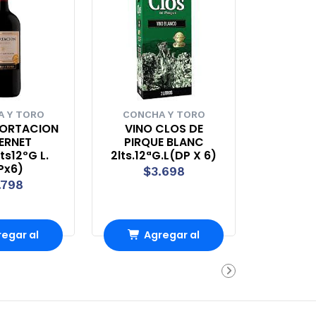
 Y TORO
CONCHA Y TORO
PORTACION
VINO CLOS DE
ERNET
PIRQUE BLANC
lts12ºG L.
2lts.12ªG.L(DP X 6)
Px6)
$3.698
.798
egar al
Agregar al
rro
Carro