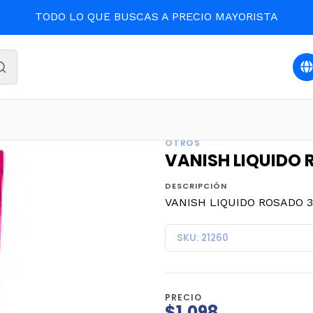
TODO LO QUE BUSCAS A PRECIO MAYORISTA
cio
LIMPIEZA Y ASEO
VANISH LIQUIDO ROSADO 300ml. (
OTROS
VANISH LIQUIDO 
DESCRIPCIÓN
VANISH LIQUIDO ROSADO 30
SKU: 21260
PRECIO
$1.098