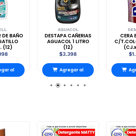
ELL
AGUACOL
DEM
R DE BAÑO
DESTAPA CAÑERIAS
CERA B
GATILLO
AGUACOL 1 LITRO
C/T.COL
. (12)
(12)
(CJ.x
098
$3.398
$1
gar al
Agregar al
Agr
rro
Carro
Ca