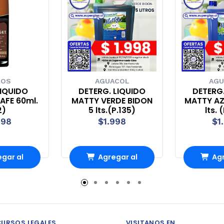
ROS
AGUACOL
AGU
LIQUIDO
DETERG. LIQUIDO
DETERG.
AFE 60ml.
MATTY VERDE BIDON
MATTY AZ
2)
5 lts.(P.135)
lts. 
198
$1.998
$1
gar al
Agregar al
Agr
rro
Carro
Ca
CURSOS LEGALES
VISITANOS EN