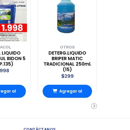
ACOL
OTROS
 LIQUIDO
DETERG.LIQUIDO
UL BIDON 5
BRIPER MATIC
(P.135)
TRADICIONAL 250ml.
(15)
.998
$299
egar al
Agregar al
rro
Carro
CONTÁCTANOS