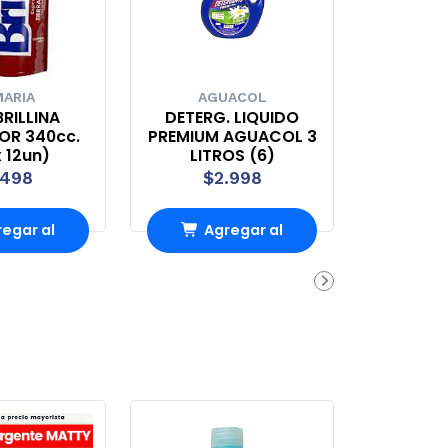
ARIA
AGUACOL
RILLINA
DETERG. LIQUIDO
OR 340cc.
PREMIUM AGUACOL 3
 12un)
LITROS (6)
.498
$2.998
egar al
Agregar al
rro
Carro