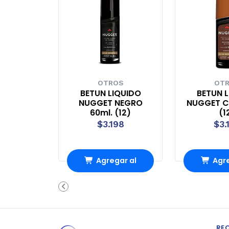
OTROS
OT
BETUN LIQUIDO
BETUN 
NUGGET NEGRO
NUGGET C
60ml. (12)
(1
$3.198
$3.
Agregar al
Agre
Carro
Ca
RE