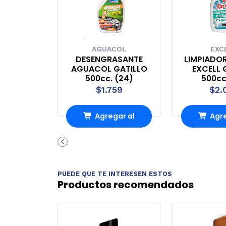
AGUACOL
EXC
DESENGRASANTE
LIMPIADO
AGUACOL GATILLO
EXCELL 
500cc. (24)
500cc
$1.759
$2.
Agregar al
Agre
Carro
Ca
PUEDE QUE TE INTERESEN ESTOS
Productos recomendados