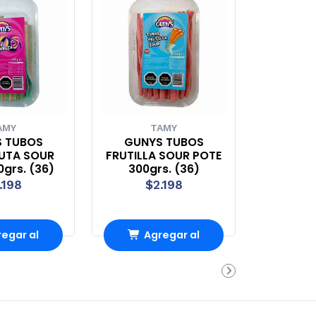
AMY
TAMY
 TUBOS
GUNYS TUBOS
UTA SOUR
FRUTILLA SOUR POTE
grs. (36)
300grs. (36)
.198
$2.198
egar al
Agregar al
rro
Carro