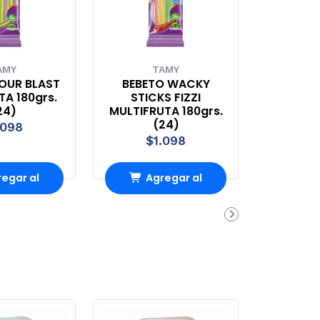
AMY
TAMY
OUR BLAST
BEBETO WACKY
A 180grs.
STICKS FIZZI
24)
MULTIFRUTA 180grs.
(24)
.098
$1.098
egar al
Agregar al
rro
Carro