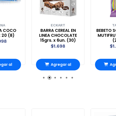
UNA
ECKART
T
A COCO
BARRA CEREAL EN
BEBETO S
 20 (8)
LINEA CHOCOLATE
MUTIFRUT
15grs. x 6un. (30)
(
998
$1.698
$1
gar al
Agregar al
Agr
rro
Carro
Ca