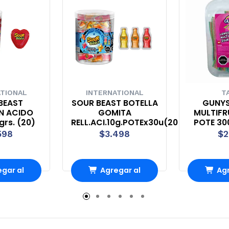
ATIONAL
INTERNATIONAL
T
BEAST
SOUR BEAST BOTELLA
GUNYS
N ACIDO
GOMITA
MULTIFR
grs. (20)
RELL.ACI.10g.POTEx30u(20
POTE 300
598
$3.498
$2
gar al
Agregar al
Agr
rro
Carro
Ca