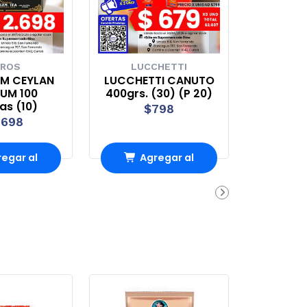
ROS
LUCCHETTI
EM CEYLAN
LUCCHETTI CANUTO
UM 100
400grs. (30) (P 20)
tas (10)
$798
.698
egar al
Agregar al
rro
Carro