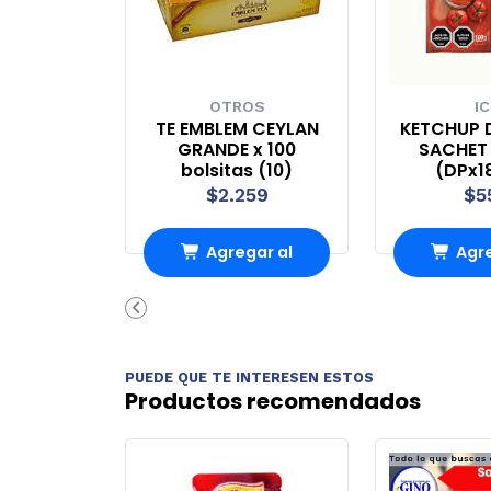
OTROS
IC
TE EMBLEM CEYLAN
KETCHUP 
GRANDE x 100
SACHET 
bolsitas (10)
(DPx1
$2.259
$5
Agregar al
Agre
Carro
Ca
PUEDE QUE TE INTERESEN ESTOS
Productos recomendados