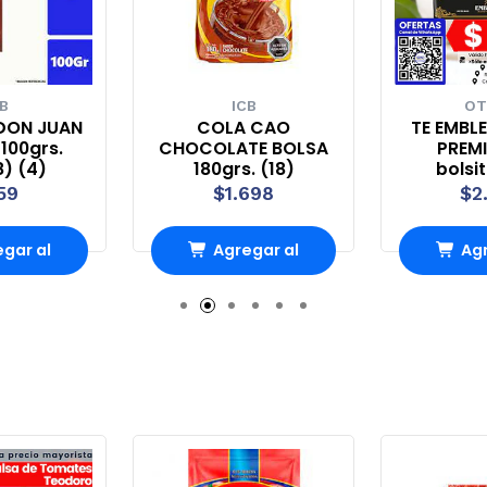
B
ICB
OT
DON JUAN
COLA CAO
TE EMBL
100grs.
CHOCOLATE BOLSA
PREMI
8) (4)
180grs. (18)
bolsi
59
$1.698
$2
gar al
Agregar al
Agr
rro
Carro
Ca