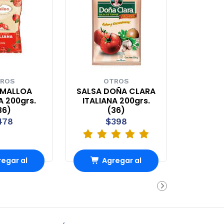
ROS
OTROS
 MALLOA
SALSA DOÑA CLARA
A 200grs.
ITALIANA 200grs.
36)
(36)
478
$398
egar al
Agregar al
rro
Carro