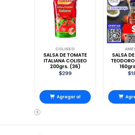
COLISEO
AME
SALSA DE TOMATE
SALSA D
ITALIANA COLISEO
TEODORO 
200grs. (36)
160gr
$299
$1
Agregar al
Agre
Carro
Ca