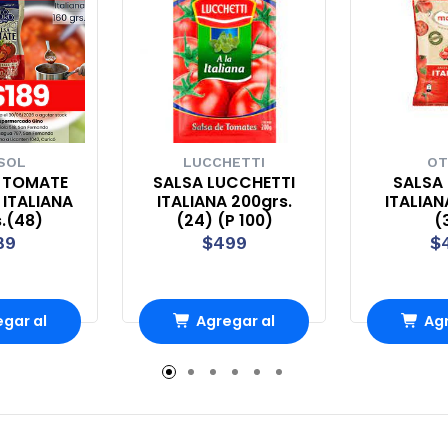
SOL
LUCCHETTI
OT
E TOMATE
SALSA LUCCHETTI
SALSA
ITALIANA
ITALIANA 200grs.
ITALIAN
s.(48)
(24) (P 100)
(
89
$499
$
gar al
Agregar al
Agr
rro
Carro
Ca