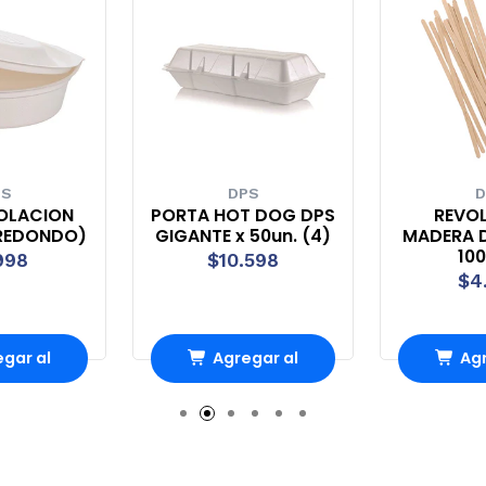
PS
DPS
D
OLACION
PORTA HOT DOG DPS
REVO
(REDONDO)
GIGANTE x 50un. (4)
MADERA D
100
998
$10.598
$4
gar al
Agregar al
Agr
rro
Carro
Ca