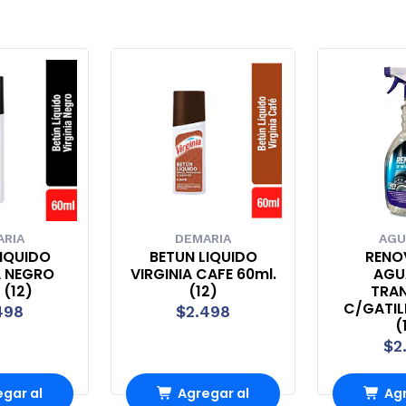
ARIA
DEMARIA
AGU
LIQUIDO
BETUN LIQUIDO
RENO
A NEGRO
VIRGINIA CAFE 60ml.
AGU
 (12)
(12)
TRAN
C/GATILL
498
$2.498
(
$2
gar al
Agregar al
Agr