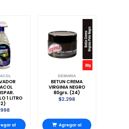
ACOL
DEMARIA
VADOR
BETUN CREMA
ACOL
VIRGINIA NEGRO
SPAR.
80grs. (24)
O 1 LITRO
$2.298
12)
.998
egar al
Agregar al