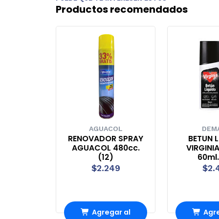
Productos recomendados
AGUACOL
DEM
RENOVADOR SPRAY
BETUN 
AGUACOL 480cc.
VIRGINI
(12)
60ml.
$2.249
$2.
Agregar al
Agre