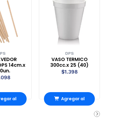
PS
DPS
LVEDOR
VASO TERMICO
PS 14cm.x
300cc.x 25 (40)
0un.
$1.398
.098
egar al
Agregar al
rro
Carro