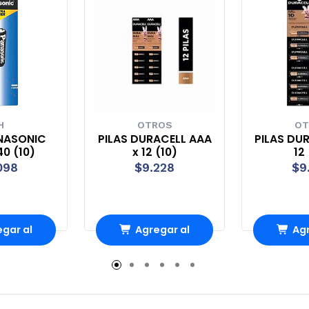
H
OTROS
OT
ANASONIC
PILAS DURACELL AAA
PILAS DUR
40 (10)
x 12 (10)
12
098
$9.228
$9
gar al
Agregar al
Agr
rro
Carro
Ca