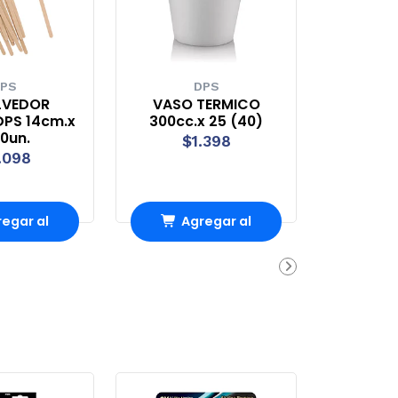
PS
DPS
LVEDOR
VASO TERMICO
PS 14cm.x
300cc.x 25 (40)
0un.
$1.398
.098
egar al
Agregar al
rro
Carro