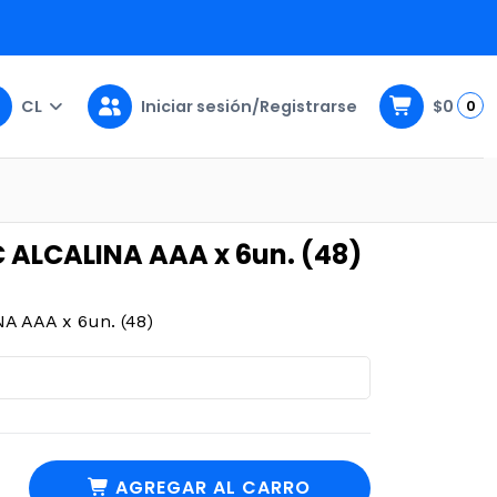
CL
Iniciar sesión/Registrarse
$0
0
8)
 ALCALINA AAA x 6un. (48)
 AAA x 6un. (48)
AGREGAR AL CARRO