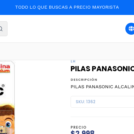
TODO LO QUE BUSCAS A PRECIO MAYORISTA
icio
HOGAR
PILAS PANASONIC ALCALINA AAA x 6un. (4
LH
PILAS PANASONIC
DESCRIPCIÓN
PILAS PANASONIC ALCALINA
SKU: 1362
PRECIO
$2.998