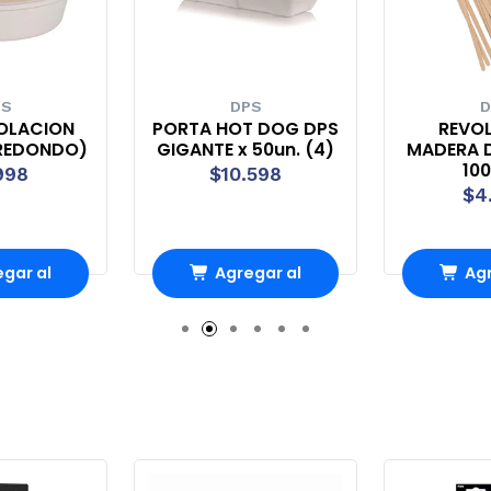
PS
DPS
D
OLACION
PORTA HOT DOG DPS
REVO
(REDONDO)
GIGANTE x 50un. (4)
MADERA D
100
998
$10.598
$4
gar al
Agregar al
Agr
rro
Carro
Ca