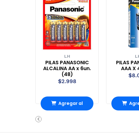
LH
L
PILAS PANASONIC
PILAS P
ALCALINA AA x 6un.
AAA X 
(48)
$8.
$2.998
Agregar al
Agre
Carro
Ca