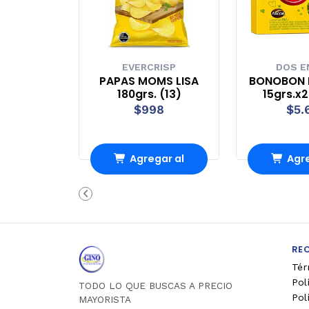
EVERCRISP
DOS E
PAPAS MOMS LISA
BONOBON 
180grs. (13)
15grs.x2
$998
$5.
Agregar al
Agre
Carro
Ca
RE
Tér
Pol
TODO LO QUE BUSCAS A PRECIO
Pol
MAYORISTA