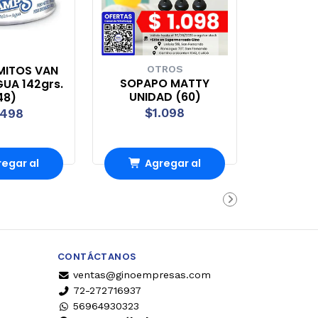
MITOS VAN
OTROS
SOPAPO MATTY
UA 142grs.
UNIDAD (60)
48)
$1.098
.498
egar al
Agregar al
rro
Carro
CONTÁCTANOS
ventas@ginoempresas.com
72-272716937
56964930323