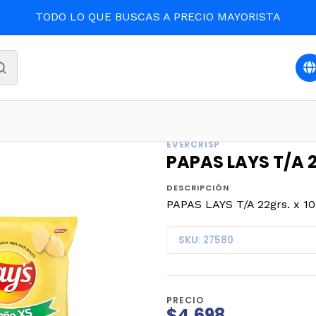
TODO LO QUE BUSCAS A PRECIO MAYORISTA
Inicio
PAPAS LAYS T/A 22grs. x 10un. (8)
EVERCRISP
PAPAS LAYS T/A 22
DESCRIPCIÓN
PAPAS LAYS T/A 22grs. x 10
SKU: 27580
PRECIO
$4.698