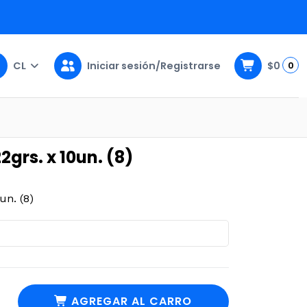
CL
Iniciar sesión/Registrarse
$0
0
grs. x 10un. (8)
un. (8)
AGREGAR AL CARRO