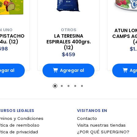
ATUN LO
N UNO
OTROS
PISTACHO
LA TERESINA
CAMPS AG
4u. (12)
ESPIRALES 400grs.
(
(12)
698
$1
$459
gar al
Agregar al
Agr
rro
Carro
Ca
CURSOS LEGALES
VISITANOS EN
minos y Condiciones
Contacto
ítica de reembolso
Visita nuestras tiendas
ítica de privacidad
¿POR QUÉ SUPERGINO?