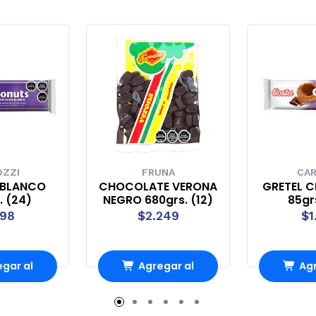
OZZI
FRUNA
CAR
 BLANCO
CHOCOLATE VERONA
GRETEL 
. (24)
NEGRO 680grs. (12)
85gr
198
$2.249
$1
gar al
Agregar al
Agr
rro
Carro
Ca