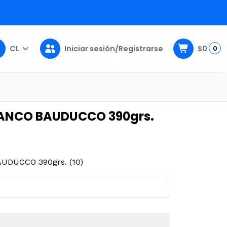
CL
Iniciar sesión/Registrarse
$0
0
 (10)
LANCO BAUDUCCO 390grs.
DUCCO 390grs. (10)