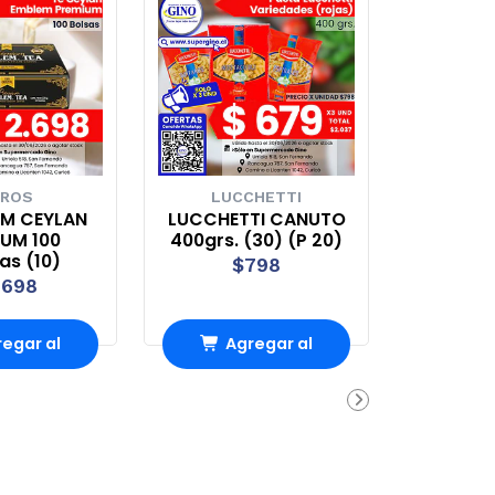
ROS
LUCCHETTI
EM CEYLAN
LUCCHETTI CANUTO
UM 100
400grs. (30) (P 20)
tas (10)
$798
.698
egar al
Agregar al
rro
Carro