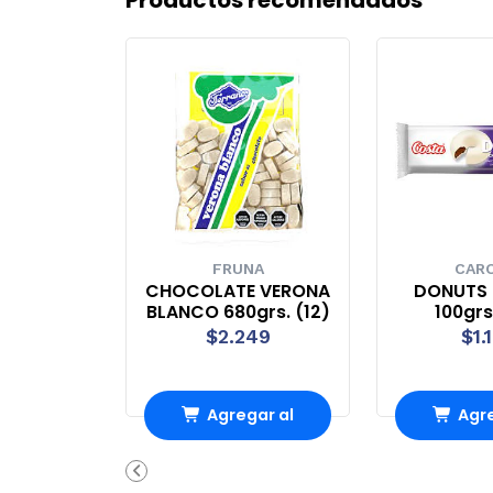
FRUNA
CAR
CHOCOLATE VERONA
DONUTS
BLANCO 680grs. (12)
100grs
$2.249
$1.
Agregar al
Agre
Carro
Ca