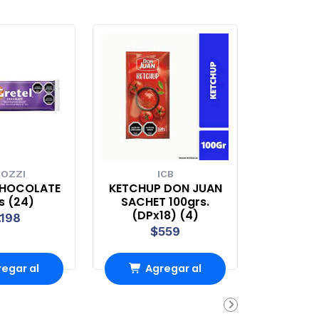
OZZI
ICB
CHOCOLATE
KETCHUP DON JUAN
s (24)
SACHET 100grs.
(DPx18) (4)
.198
$559
egar al
Agregar al
rro
Carro