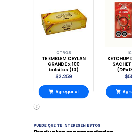
OTROS
IC
TE EMBLEM CEYLAN
KETCHUP 
GRANDE x 100
SACHET 
bolsitas (10)
(DPx1
$2.259
$5
Agregar al
Agre
Carro
Ca
PUEDE QUE TE INTERESEN ESTOS
Productos recomendados