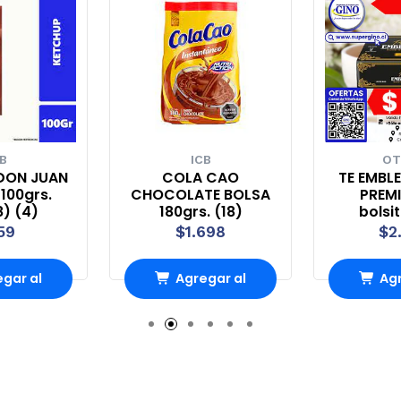
B
ICB
OT
DON JUAN
COLA CAO
TE EMBL
100grs.
CHOCOLATE BOLSA
PREMI
8) (4)
180grs. (18)
bolsi
59
$1.698
$2
gar al
Agregar al
Agr
rro
Carro
Ca