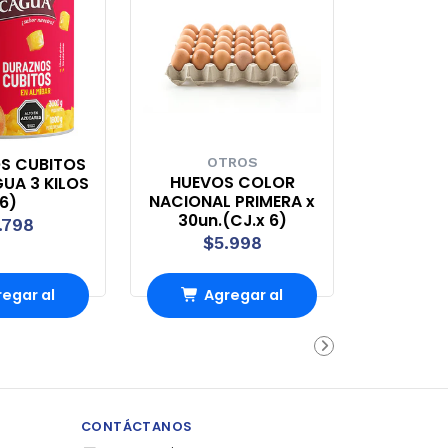
S CUBITOS
OTROS
HUEVOS COLOR
A 3 KILOS
NACIONAL PRIMERA x
6)
30un.(CJ.x 6)
.798
$5.998
egar al
Agregar al
rro
Carro
CONTÁCTANOS