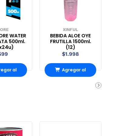
ORE
XINFUL
ORE WATER
BEBIDA ALOE OYE
TA 500ml.
FRUTILLA 1500ml.
x24u)
(12)
599
$1.998
egar al
Agregar al
rro
Carro