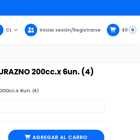
CL
Iniciar sesión/Registrarse
$0
0
un. (4)
RAZNO 200cc.x 6un. (4)
0cc.x 6un. (4)
AGREGAR AL CARRO