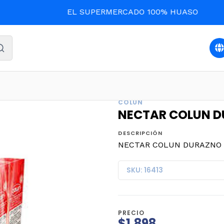
EL SUPERMERCADO 100% HUASO
BEBIDAS Y LICORES
NECTAR COLUN DURAZNO 200cc.x 6
COLUN
NECTAR COLUN DU
DESCRIPCIÓN
NECTAR COLUN DURAZNO 20
SKU: 16413
PRECIO
$1.898