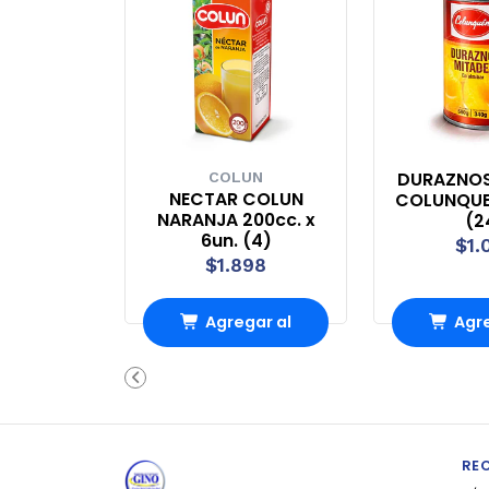
DURAZNOS
COLUN
NECTAR COLUN
COLUNQUE
NARANJA 200cc. x
(2
6un. (4)
$1.
$1.898
Agregar al
Agre
Carro
Ca
RE