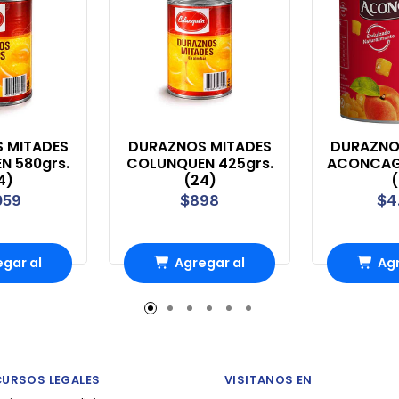
 MITADES
DURAZNOS MITADES
DURAZNO
N 580grs.
COLUNQUEN 425grs.
ACONCAGU
4)
(24)
(
059
$898
$4
gar al
Agregar al
Agr
rro
Carro
Ca
CURSOS LEGALES
VISITANOS EN