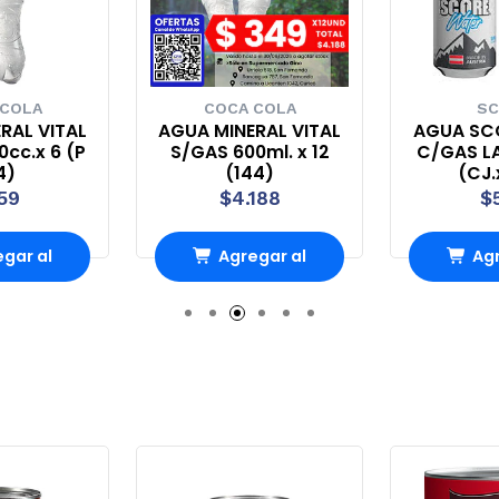
 COLA
COCA COLA
SC
RAL VITAL
AGUA MINERAL VITAL
AGUA SC
0cc.x 6 (P
S/GAS 600ml. x 12
C/GAS LA
4)
(144)
(CJ.
59
$4.188
$
gar al
Agregar al
Agr
rro
Carro
Ca