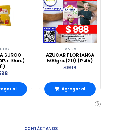
ROS
IANSA
A SURCO
AZUCAR FLOR IANSA
DP.x 10un.)
500grs.(20) (P 45)
6)
$998
598
egar al
Agregar al
rro
Carro
CONTÁCTANOS