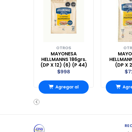
OTROS
OT
MAYONESA
MAYO
HELLMANNS 186grs.
HELLMANN
(DP X 12) (6) (P 44)
(DP X 
$998
$7
Agregar al
Agre
Carro
Ca
RE