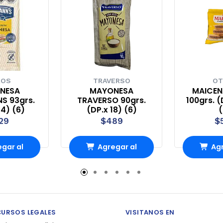
ROS
TRAVERSO
OT
NESA
MAYONESA
MAICEN
S 93grs.
TRAVERSO 90grs.
100grs. (
24) (6)
(DP.x 18) (6)
(
29
$489
$
gar al
Agregar al
Agr
rro
Carro
Ca
CURSOS LEGALES
VISITANOS EN