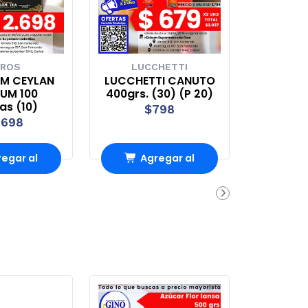
ROS
LUCCHETTI
EM CEYLAN
LUCCHETTI CANUTO
UM 100
400grs. (30) (P 20)
tas (10)
$798
.698
egar al
Agregar al
rro
Carro