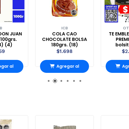
B
ICB
OT
DON JUAN
COLA CAO
TE EMBL
100grs.
CHOCOLATE BOLSA
PREMI
8) (4)
180grs. (18)
bolsi
59
$1.698
$2
gar al
Agregar al
Agr
rro
Carro
Ca