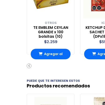
OTROS
IC
TE EMBLEM CEYLAN
KETCHUP 
GRANDE x 100
SACHET 
bolsitas (10)
(DPx1
$2.259
$5
Agregar al
Agre
Carro
Ca
PUEDE QUE TE INTERESEN ESTOS
Productos recomendados